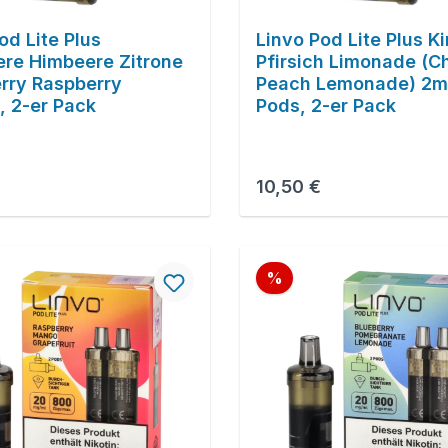
od Lite Plus
Linvo Pod Lite Plus K
ere Himbeere Zitrone
Pfirsich Limonade (C
rry Raspberry
Peach Lemonade) 2ml
, 2-er Pack
Pods, 2-er Pack
r Preis:
Regulärer Preis:
10,50 €
Rabatt
%