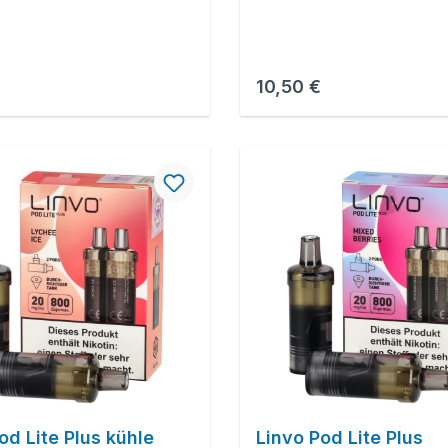
r Preis:
Regulärer Preis:
10,50 €
od Lite Plus kühle
Linvo Pod Lite Plus