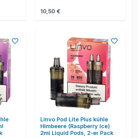
Regulärer Preis:
10,50 €
ühle
Linvo Pod Lite Plus kühle
ml
Himbeere (Raspberry Ice)
k
2ml Liquid Pods, 2-er Pack