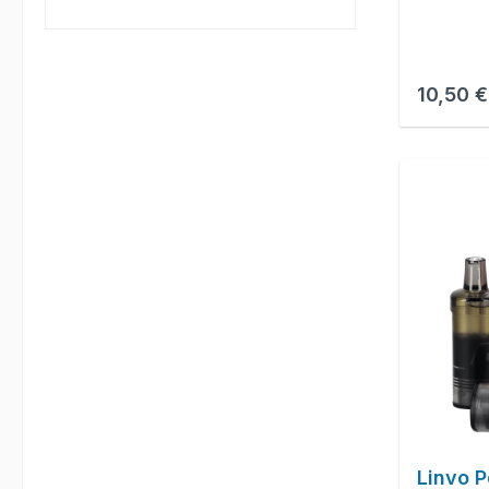
Reguläre
10,50 €
Linvo P