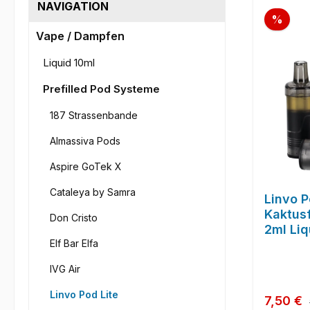
NAVIGATION
Raba
%
Vape / Dampfen
Liquid 10ml
Prefilled Pod Systeme
187 Strassenbande
Almassiva Pods
Aspire GoTek X
Cataleya by Samra
Linvo P
Kaktusf
Don Cristo
2ml Liq
Elf Bar Elfa
IVG Air
Linvo Pod Lite
Verkauf
7,50 €