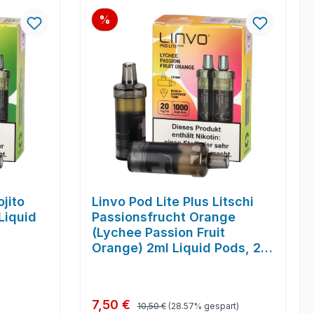
Rabatt
%
ojito
Linvo Pod Lite Plus Litschi
 Liquid
Passionsfrucht Orange
(Lychee Passion Fruit
Orange) 2ml Liquid Pods, 2-
er Pack
Regulärer Preis:
Verkaufspreis:
7,50 €
10,50 €
(28.57% gespart)