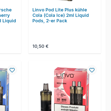
irsche
Linvo Pod Lite Plus kühle
herry
Cola (Cola Ice) 2ml Liquid
 Liquid
Pods, 2-er Pack
Regulärer Preis:
10,50 €