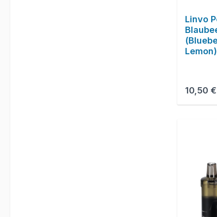
Linvo P
Blaube
(Bluebe
Lemon)
Reguläre
10,50 €