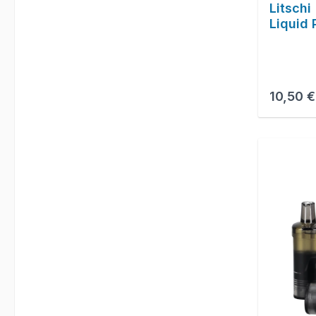
Litschi
Liquid 
Reguläre
10,50 €