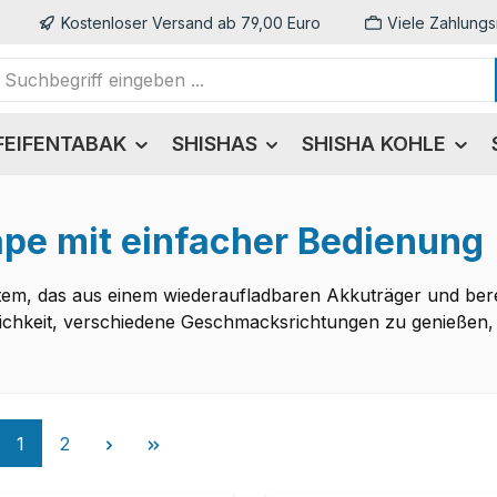
Kostenloser Versand ab 79,00 Euro
Viele Zahlungs
FEIFENTABAK
SHISHAS
SHISHA KOHLE
ape mit einfacher Bedienung
tem, das aus einem wiederaufladbaren Akkuträger und bereit
glichkeit, verschiedene Geschmacksrichtungen zu genießen, 
Seite
Seite
1
2