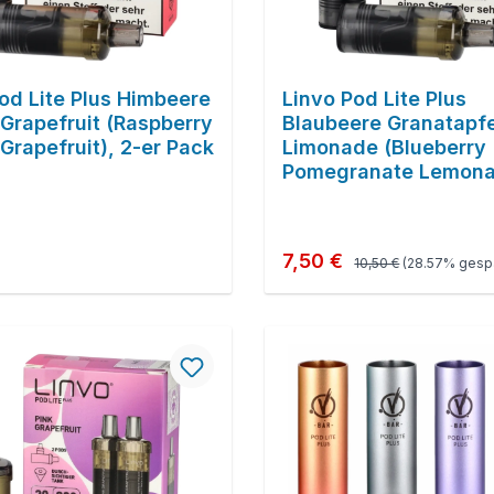
od Lite Plus Himbeere
Linvo Pod Lite Plus
Grapefruit (Raspberry
Blaubeere Granatapfe
rapefruit), 2-er Pack
Limonade (Blueberry
Pomegranate Lemona
er Pack
Regulärer Preis:
r Preis:
Verkaufspreis:
7,50 €
10,50 €
(28.57% gespa