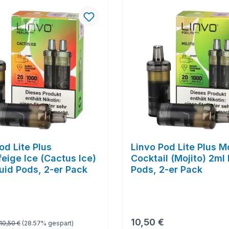
tt
od Lite Plus
Linvo Pod Lite Plus M
eige Ice (Cactus Ice)
Cocktail (Mojito) 2ml
uid Pods, 2-er Pack
Pods, 2-er Pack
Regulärer Preis:
spreis:
Regulärer Preis:
10,50 €
10,50 €
(28.57% gespart)