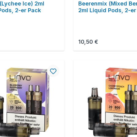
 (Lychee Ice) 2ml
Beerenmix (Mixed Ber
Pods, 2-er Pack
2ml Liquid Pods, 2-er
r Preis:
Regulärer Preis:
10,50 €