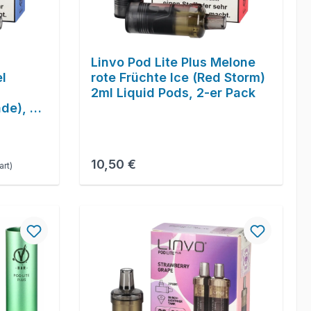
Linvo Pod Lite Plus Melone
l
rote Früchte Ice (Red Storm)
2ml Liquid Pods, 2-er Pack
de), 2-
Regulärer Preis:
10,50 €
rt)