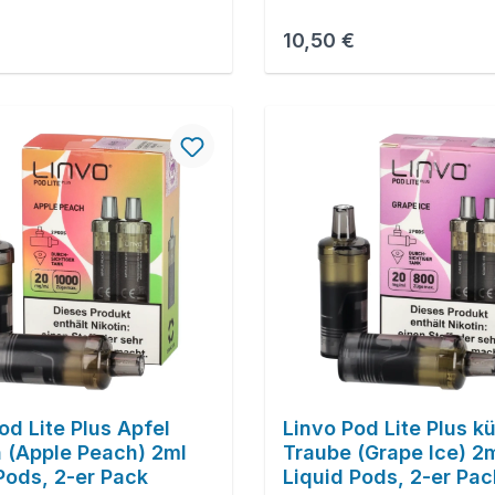
r Preis:
Regulärer Preis:
10,50 €
od Lite Plus Apfel
Linvo Pod Lite Plus k
h (Apple Peach) 2ml
Traube (Grape Ice) 2
Pods, 2-er Pack
Liquid Pods, 2-er Pac