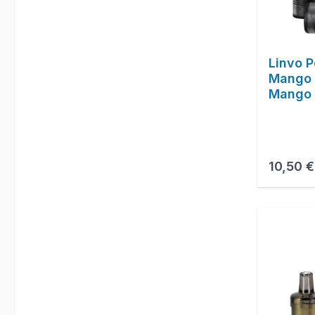
Linvo P
Mango 
Mango G
Reguläre
10,50 €