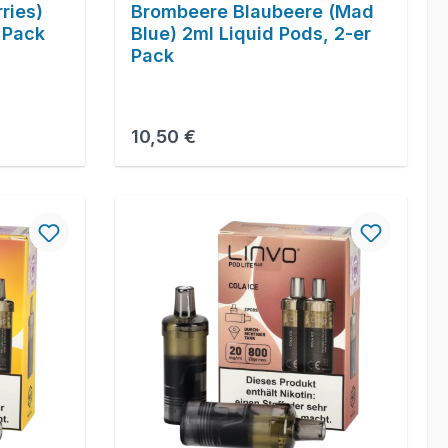
ries)
Brombeere Blaubeere (Mad
 Pack
Blue) 2ml Liquid Pods, 2-er
Pack
Regulärer Preis:
10,50 €