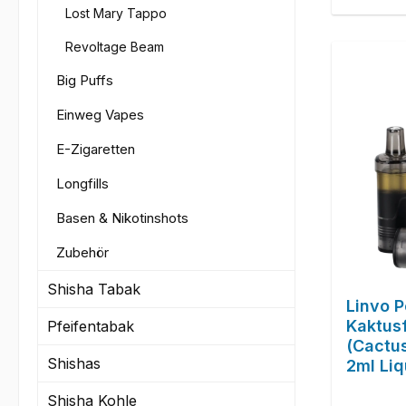
Lost Mary Tappo
Revoltage Beam
Big Puffs
Einweg Vapes
E-Zigaretten
Longfills
Basen & Nikotinshots
Zubehör
Shisha Tabak
Linvo P
Kaktus
Pfeifentabak
(Cactu
Shishas
2ml Liq
Shisha Kohle