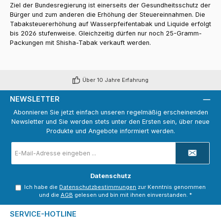
Ziel der Bundesregierung ist einerseits der Gesundheitsschutz der
Bürger und zum anderen die Erhöhung der Steuereinnahmen. Die
Tabaksteuererhöhung auf Wasserpfeifentabak und Liquide erfolgt
bis 2026 stufenweise. Gleichzeitig dürfen nur noch 25-Gramm-
Packungen mit Shisha-Tabak verkauft werden.
Über 10 Jahre Erfahrung
NEWSLETTER
Abonnieren Sie jetzt einfach unseren regelmäßig erscheinenden
Newsletter und Sie werden stets unter den Ersten sein, über neue
Produkte und Angebote informiert werden.
E-
Mail-
Adresse
*
Datenschutz
Ich habe die
Datenschutzbestimmungen
zur Kenntnis genommen
und die
AGB
gelesen und bin mit ihnen einverstanden.
*
SERVICE-HOTLINE