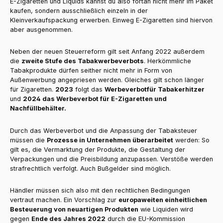
E-Zigaretten und Liquids kannst du also fortan nicht mehr im Paket
kaufen, sondern ausschließlich einzeln in der
Kleinverkaufspackung erwerben. Einweg E-Zigaretten sind hiervon
aber ausgenommen.
Neben der neuen Steuerreform gilt seit Anfang 2022 außerdem
die
zweite Stufe des Tabakwerbeverbots
. Herkömmliche
Tabakprodukte dürfen seither nicht mehr in Form von
Außenwerbung angepriesen werden. Gleiches gilt schon länger
für Zigaretten.
2023
folgt das
Werbeverbot
für Tabakerhitzer
und
2024 das Werbeverbot für E-Zigaretten und
Nachfüllbehälter.
Durch das Werbeverbot und die Anpassung der Tabaksteuer
müssen die
Prozesse in Unternehmen überarbeitet
werden: So
gilt es, die Vermarktung der Produkte, die Gestaltung der
Verpackungen und die Preisbildung anzupassen. Verstöße werden
strafrechtlich verfolgt. Auch Bußgelder sind möglich.
Händler müssen sich also mit den rechtlichen Bedingungen
vertraut machen. Ein Vorschlag zur
europaweiten einheitlichen
Besteuerung von neuartigen Produkten
wie Liquiden wird
gegen
Ende des Jahres 2022
durch die EU-Kommission