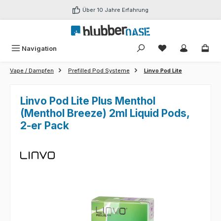
Zum Hauptinhalt springen
Über 10 Jahre Erfahrung
Du hast 0 Produk
Navigation
Vape / Dampfen
Prefilled Pod Systeme
Linvo Pod Lite
Linvo Pod Lite Plus Menthol
(Menthol Breeze) 2ml Liquid Pods,
2-er Pack
Bildergalerie überspringen