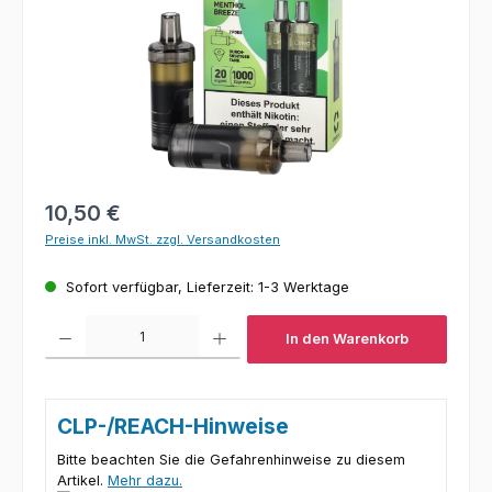
Regulärer Preis:
10,50 €
Preise inkl. MwSt. zzgl. Versandkosten
Sofort verfügbar, Lieferzeit: 1-3 Werktage
Produkt Anzahl: Gib den gewünschten Wert ein oder benutze die Schaltfl
In den Warenkorb
CLP-/REACH-Hinweise
Bitte beachten Sie die Gefahrenhinweise zu diesem
Artikel.
Mehr dazu.