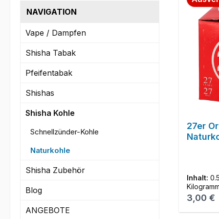
NAVIGATION
Vape / Dampfen
Shisha Tabak
Pfeifentabak
Shishas
Shisha Kohle
27er Or
Schnellzünder-Kohle
Naturk
Naturkohle
Shisha Zubehör
Inhalt:
0.
Kilogram
Blog
Reguläre
3,00 €
ANGEBOTE