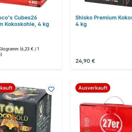
oco's Cubes26
Shisko Premium Koko
m Kokoskohle, 4 kg
4 kg
Kilogramm
(6,23 € / 1
m)
r Preis:
Regulärer Preis:
€
24,90 €
kauft
Ausverkauft