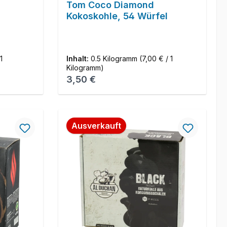
Tom Coco Diamond
Kokoskohle, 54 Würfel
1
Inhalt:
0.5 Kilogramm
(7,00 € / 1
Kilogramm)
Regulärer Preis:
3,50 €
Ausverkauft