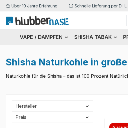
Über 10 Jahre Erfahrung
Schnelle Lieferung per DHL
m Hauptinhalt springen
Zur Suche springen
Zur Hauptnavigation springen
VAPE / DAMPFEN
SHISHA TABAK
P
Shisha Naturkohle in große
Naturkohle für die Shisha – das ist 100 Prozent Natürl
Hersteller
Preis
Ausver