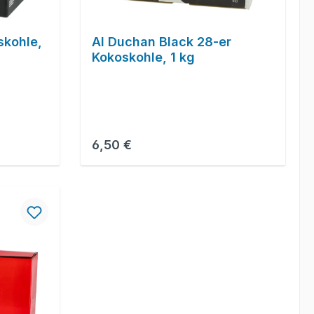
skohle,
Al Duchan Black 28-er
Kokoskohle, 1 kg
Regulärer Preis:
6,50 €