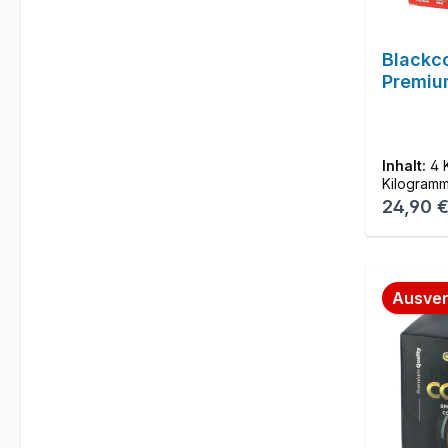
Blackc
Premiu
Inhalt:
4 
Kilogram
Reguläre
24,90 
Ausver