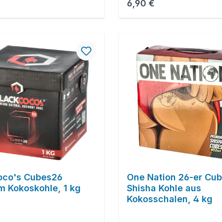
r Preis:
Regulärer Preis:
6,90 €
oco's Cubes26
One Nation 26-er Cu
m Kokoskohle, 1 kg
Shisha Kohle aus
Kokosschalen, 4 kg