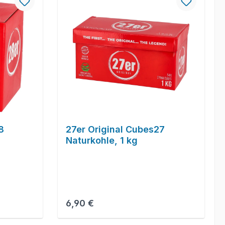
8
27er Original Cubes27
Naturkohle, 1 kg
Regulärer Preis:
6,90 €