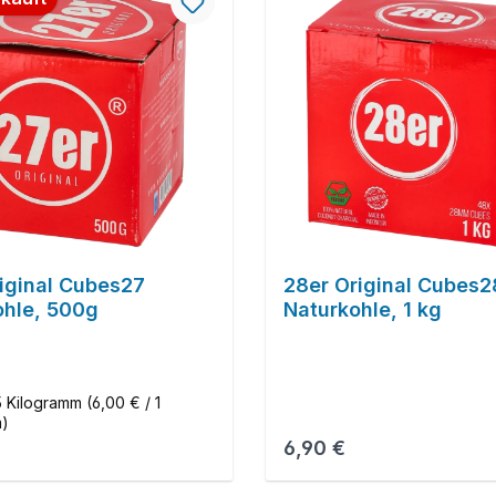
iginal Cubes27
28er Original Cubes2
ohle, 500g
Naturkohle, 1 kg
5 Kilogramm
(6,00 € / 1
m)
r Preis:
Regulärer Preis:
6,90 €