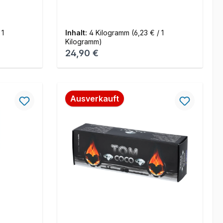
 1
Inhalt:
4 Kilogramm
(6,23 € / 1
Kilogramm)
Regulärer Preis:
24,90 €
Ausverkauft