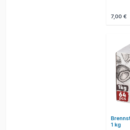
Reguläre
7,00 €
Brennst
1 kg