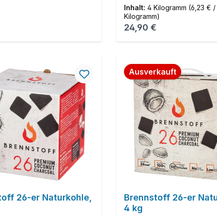
Inhalt:
4 Kilogramm
(6,23 € /
Kilogramm)
r Preis:
Regulärer Preis:
24,90 €
Ausverkauft
off 26-er Naturkohle,
Brennstoff 26-er Nat
4 kg