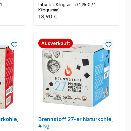
 1
Inhalt:
2 Kilogramm
(6,95 € / 1
Kilogramm)
Regulärer Preis:
13,90 €
Ausverkauft
urkohle,
Brennstoff 27-er Naturkohle,
4 kg