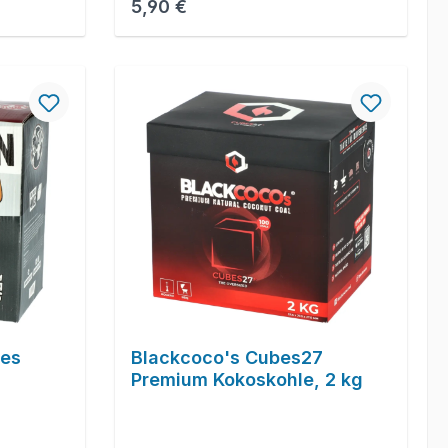
Regulärer Preis:
5,90 €
bes
Blackcoco's Cubes27
Premium Kokoskohle, 2 kg