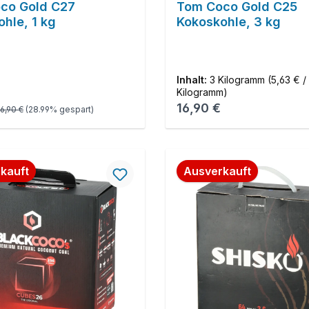
co Gold C27
Tom Coco Gold C25
hle, 1 kg
Kokoskohle, 3 kg
Inhalt:
3 Kilogramm
(5,63 € / 
Kilogramm)
Regulärer Preis:
spreis:
Regulärer Preis:
16,90 €
6,90 €
(28.99% gespart)
kauft
Ausverkauft