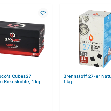
oco's Cubes27
Brennstoff 27-er Nat
m Kokoskohle, 1 kg
1 kg