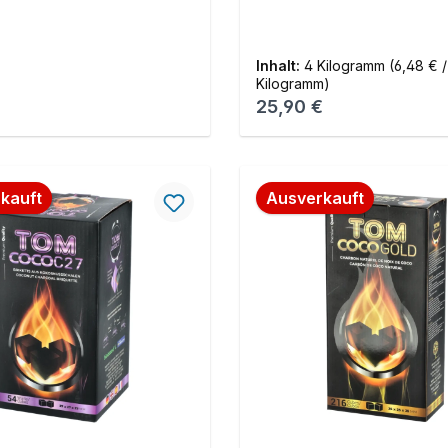
Inhalt:
4 Kilogramm
(6,48 € /
Kilogramm)
r Preis:
Regulärer Preis:
25,90 €
kauft
Ausverkauft
tt