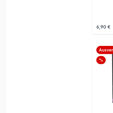
Reguläre
6,90 €
Ausver
Raba
%