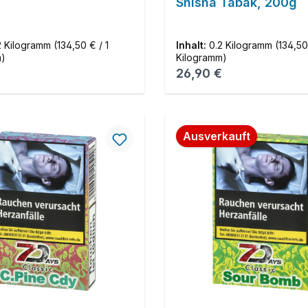
Shisha Tabak, 200g
2 Kilogramm
(134,50 € / 1
Inhalt:
0.2 Kilogramm
(134,50
m)
Kilogramm)
r Preis:
Regulärer Preis:
€
26,90 €
Ausverkauft