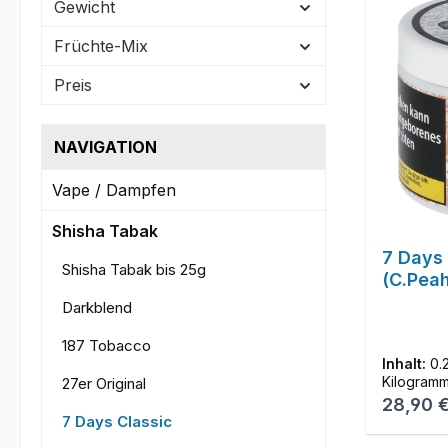
Gewicht
Früchte-Mix
Preis
NAVIGATION
Vape / Dampfen
Shisha Tabak
7 Days 
Shisha Tabak bis 25g
(C.Pea
Darkblend
187 Tobacco
Inhalt:
0.
Kilogram
27er Original
Reguläre
28,90 
7 Days Classic