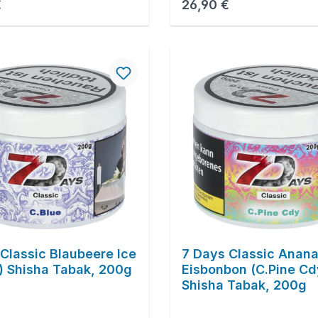
r Preis:
Regulärer Preis:
€
26,90 €
Classic Blaubeere Ice
7 Days Classic Anan
) Shisha Tabak, 200g
Eisbonbon (C.Pine Cd
Shisha Tabak, 200g