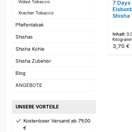
Vidavi Tobacco
7 Days
Eisbon
Xracher Tobacco
Shisha
Pfeifentabak
Inhalt:
0.
Shishas
Kilogram
Reguläre
3,70 €
Shisha Kohle
Shisha Zubehör
Blog
ANGEBOTE
UNSERE VORTEILE
Kostenloser Versand ab 79,00
€