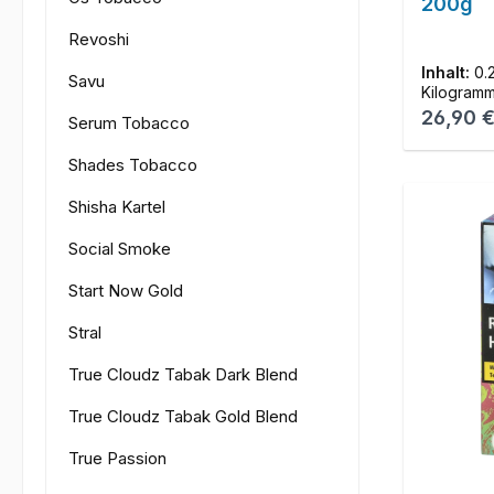
200g
Revoshi
Inhalt:
0.
Savu
Kilogram
Reguläre
26,90 
Serum Tobacco
Shades Tobacco
Shisha Kartel
Social Smoke
Start Now Gold
Stral
True Cloudz Tabak Dark Blend
True Cloudz Tabak Gold Blend
True Passion