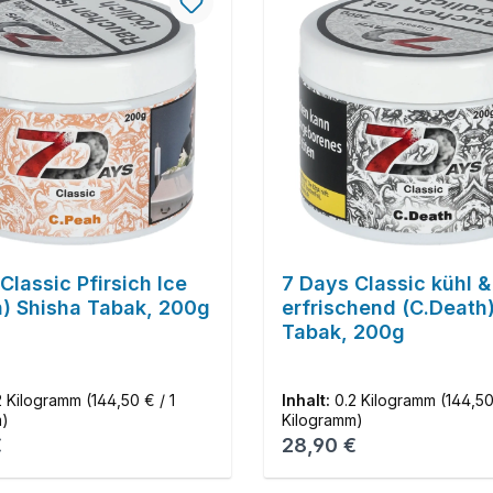
Classic Pfirsich Ice
7 Days Classic kühl &
h) Shisha Tabak, 200g
erfrischend (C.Death
Tabak, 200g
2 Kilogramm
(144,50 € / 1
Inhalt:
0.2 Kilogramm
(144,50
m)
Kilogramm)
r Preis:
Regulärer Preis:
€
28,90 €