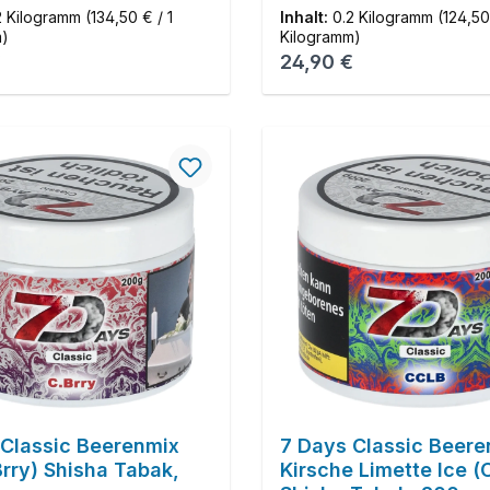
2 Kilogramm
(134,50 € / 1
Inhalt:
0.2 Kilogramm
(124,50
m)
Kilogramm)
r Preis:
Regulärer Preis:
€
24,90 €
 Classic Beerenmix
7 Days Classic Beere
Brry) Shisha Tabak,
Kirsche Limette Ice 