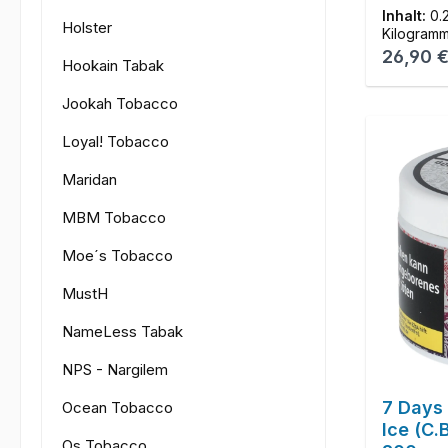
Inhalt:
0.
Holster
Kilogram
Reguläre
26,90 
Hookain Tabak
Jookah Tobacco
Loyal! Tobacco
Maridan
MBM Tobacco
Moe´s Tobacco
MustH
NameLess Tabak
NPS - Nargilem
7 Days
Ocean Tobacco
Ice (C.
Os Tobacco