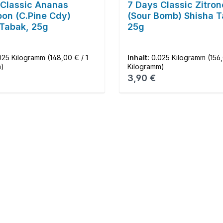
 Classic Ananas
7 Days Classic Zitron
bon (C.Pine Cdy)
(Sour Bomb) Shisha T
 Tabak, 25g
25g
025 Kilogramm
(148,00 € / 1
Inhalt:
0.025 Kilogramm
(156
m)
Kilogramm)
r Preis:
Regulärer Preis:
3,90 €