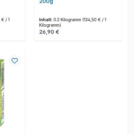
200g
 € / 1
Inhalt:
0.2 Kilogramm
(134,50 € / 1
Kilogramm)
Regulärer Preis:
26,90 €