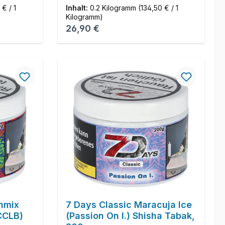
 € / 1
Inhalt:
0.2 Kilogramm
(134,50 € / 1
Kilogramm)
Regulärer Preis:
26,90 €
nmix
7 Days Classic Maracuja Ice
(CCLB)
(Passion On I.) Shisha Tabak,