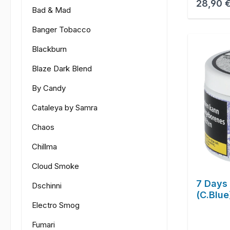
Reguläre
28,90 
Bad & Mad
Banger Tobacco
Blackburn
Blaze Dark Blend
By Candy
Cataleya by Samra
Chaos
Chillma
Cloud Smoke
7 Days 
Dschinni
(C.Blue
Electro Smog
Fumari