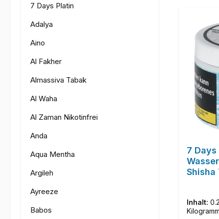
7 Days Platin
Adalya
Aino
Al Fakher
Almassiva Tabak
Al Waha
Al Zaman Nikotinfrei
Anda
7 Days 
Aqua Mentha
Wasser
Shisha
Argileh
Ayreeze
Inhalt:
0.
Babos
Kilogram