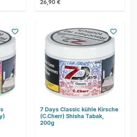
Regulärer Preis:
26,90 €
as
7 Days Classic kühle Kirsche
y)
(C.Cherr) Shisha Tabak,
200g