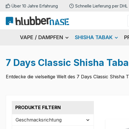
Über 10 Jahre Erfahrung
Schnelle Lieferung per DHL
m Hauptinhalt springen
Zur Suche springen
Zur Hauptnavigation springen
VAPE / DAMPFEN
SHISHA TABAK
P
7 Days Classic Shisha Taba
Entdecke die vielseitige Welt des 7 Days Classic Shish
PRODUKTE FILTERN
Geschmacksrichtung