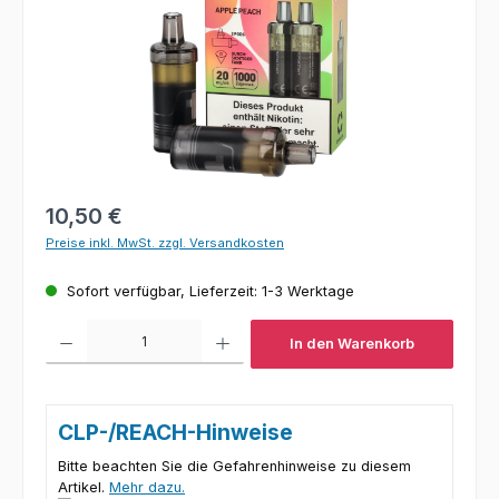
Regulärer Preis:
10,50 €
Preise inkl. MwSt. zzgl. Versandkosten
Sofort verfügbar, Lieferzeit: 1-3 Werktage
Produkt Anzahl: Gib den gewünschten Wert ein oder benutze die Schaltfl
In den Warenkorb
CLP-/REACH-Hinweise
Bitte beachten Sie die Gefahrenhinweise zu diesem
Artikel.
Mehr dazu.