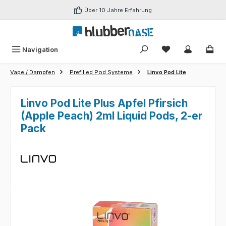
Zum Hauptinhalt springen
Über 10 Jahre Erfahrung
Du hast 0 Produk
Navigation
Vape / Dampfen
Prefilled Pod Systeme
Linvo Pod Lite
Linvo Pod Lite Plus Apfel Pfirsich
(Apple Peach) 2ml Liquid Pods, 2-er
Pack
Bildergalerie überspringen