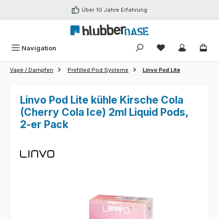
Zum Hauptinhalt springen
Über 10 Jahre Erfahrung
Du hast 0 Produk
Navigation
Vape / Dampfen
Prefilled Pod Systeme
Linvo Pod Lite
Linvo Pod Lite kühle Kirsche Cola
(Cherry Cola Ice) 2ml Liquid Pods,
2-er Pack
Bildergalerie überspringen