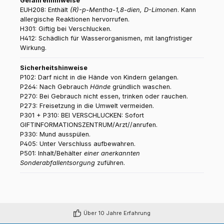
Gefahrenhinweise
EUH208: Enthält
(R)-p-Mentha-1,8-dien, D-Limonen
. Kann
allergische Reaktionen hervorrufen.
H301: Giftig bei Verschlucken.
H412: Schädlich für Wasserorganismen, mit langfristiger
Wirkung.
Sicherheitshinweise
P102: Darf nicht in die Hände von Kindern gelangen.
P264: Nach Gebrauch
Hände
gründlich waschen.
P270: Bei Gebrauch nicht essen, trinken oder rauchen.
P273: Freisetzung in die Umwelt vermeiden.
P301 + P310: BEI VERSCHLUCKEN: Sofort
GIFTINFORMATIONSZENTRUM/Arzt//anrufen.
P330: Mund ausspülen.
P405: Unter Verschluss aufbewahren.
P501: Inhalt/Behälter
einer anerkannten
Sonderabfallentsorgung
zuführen.
Über 10 Jahre Erfahrung