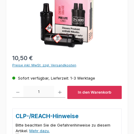
Regulärer Preis:
10,50 €
Preise inkl. MwSt. zzgl. Versandkosten
Sofort verfügbar, Lieferzeit: 1-3 Werktage
Produkt Anzahl: Gib den gewünschten Wert ein oder benutze die Schaltfl
In den Warenkorb
CLP-/REACH-Hinweise
Bitte beachten Sie die Gefahrenhinweise zu diesem
Artikel.
Mehr dazu.