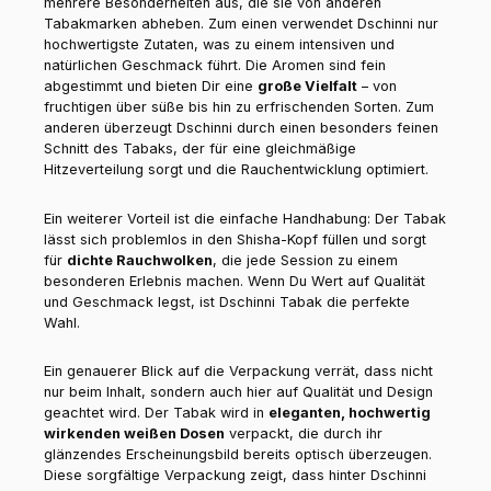
mehrere Besonderheiten aus, die sie von anderen
Tabakmarken abheben. Zum einen verwendet Dschinni nur
hochwertigste Zutaten, was zu einem intensiven und
natürlichen Geschmack führt. Die Aromen sind fein
abgestimmt und bieten Dir eine
große Vielfalt
– von
fruchtigen über süße bis hin zu erfrischenden Sorten. Zum
anderen überzeugt Dschinni durch einen besonders feinen
Schnitt des Tabaks, der für eine gleichmäßige
Hitzeverteilung sorgt und die Rauchentwicklung optimiert.
Ein weiterer Vorteil ist die einfache Handhabung: Der Tabak
lässt sich problemlos in den Shisha-Kopf füllen und sorgt
für
dichte Rauchwolken
, die jede Session zu einem
besonderen Erlebnis machen. Wenn Du Wert auf Qualität
und Geschmack legst, ist Dschinni Tabak die perfekte
Wahl.
Ein genauerer Blick auf die Verpackung verrät, dass nicht
nur beim Inhalt, sondern auch hier auf Qualität und Design
geachtet wird. Der Tabak wird in
eleganten, hochwertig
wirkenden weißen Dosen
verpackt, die durch ihr
glänzendes Erscheinungsbild bereits optisch überzeugen.
Diese sorgfältige Verpackung zeigt, dass hinter Dschinni