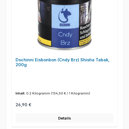
Dschinni Eisbonbon (Cndy Brz) Shisha Tabak,
200g
Inhalt:
0.2 Kilogramm
(134,50 € / 1 Kilogramm)
Regulärer Preis:
26,90 €
Details