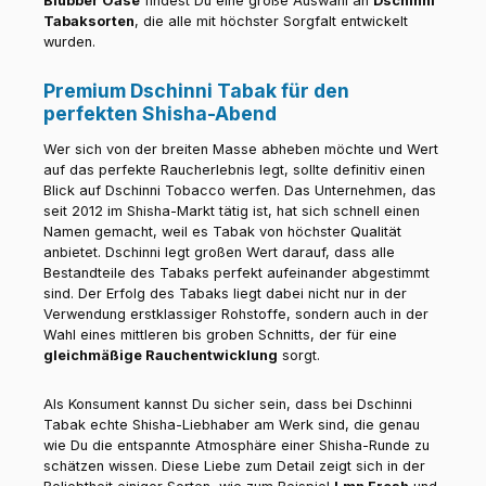
Blubber Oase
findest Du eine große Auswahl an
Dschinni
Tabaksorten
, die alle mit höchster Sorgfalt entwickelt
wurden.
Premium Dschinni Tabak für den
perfekten Shisha-Abend
Wer sich von der breiten Masse abheben möchte und Wert
auf das perfekte Raucherlebnis legt, sollte definitiv einen
Blick auf Dschinni Tobacco werfen. Das Unternehmen, das
seit 2012 im Shisha-Markt tätig ist, hat sich schnell einen
Namen gemacht, weil es Tabak von höchster Qualität
anbietet. Dschinni legt großen Wert darauf, dass alle
Bestandteile des Tabaks perfekt aufeinander abgestimmt
sind. Der Erfolg des Tabaks liegt dabei nicht nur in der
Verwendung erstklassiger Rohstoffe, sondern auch in der
Wahl eines mittleren bis groben Schnitts, der für eine
gleichmäßige Rauchentwicklung
sorgt.
Als Konsument kannst Du sicher sein, dass bei Dschinni
Tabak echte Shisha-Liebhaber am Werk sind, die genau
wie Du die entspannte Atmosphäre einer Shisha-Runde zu
schätzen wissen. Diese Liebe zum Detail zeigt sich in der