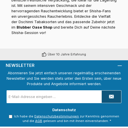
benutzerfreundliche Verpackung, die ideal für die Lagerung
ist. Mit seinem intensiven Geschmack und der
hervorragenden Rauchentwicklung bietet er Shisha-Fans
ein unvergessliches Raucherlebnis. Entdecke die Vielfalt
der Dschinni Tabaksorten und das passende Zubehör jetzt
im
Blubber Oase Shop
und bereite Dich auf Deine nächste
Shisha-Session vor!
Über 10 Jahre Erfahrung
NEWSLETTER
Abonnieren Sie jetzt einfach unseren regelmäßig erscheinenden
Newsletter und Sie werden stets unter den Ersten sein, über neue
Produkte und Angebote informiert werden.
E-
Mail-
Adresse
*
Datenschutz
Ich habe die
Datenschutzbestimmungen
zur Kenntnis genommen
und die
AGB
gelesen und bin mit ihnen einverstanden.
*