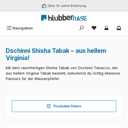
Zum Hauptinhalt springen
Über 10 Jahre Erfahrung
Du hast 0 Produk
Navigation
Dschinni Shisha Tabak – aus hellem
Virginia!
Mit dem rauchfertigen Shisha Tabak von Dschinni Tobacco, der
aus hellem Virginia Tabak besteht, bekommst du richtig intensive
Flavours für die Wasserpfeife!
Produkte filtern