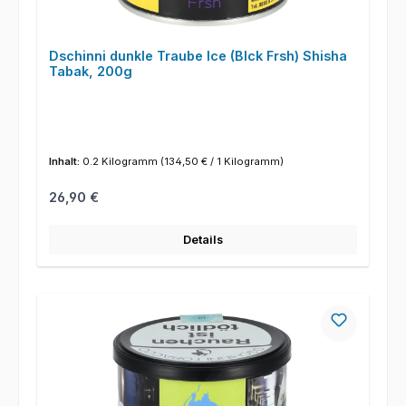
Dschinni dunkle Traube Ice (Blck Frsh) Shisha
Tabak, 200g
Inhalt:
0.2 Kilogramm
(134,50 € / 1 Kilogramm)
Regulärer Preis:
26,90 €
Details