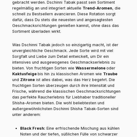
gebracht werden. Dschinni Tabak passt sein Sortiment
regelmäßig an und integriert aktuelle
Trend-Aromen
, die
schnell zu Bestsellern avancieren. Diese Rotation sorgt
dafür, dass Du stets die neuesten und angesagtesten
Geschmacksrichtungen genießen kannst, ohne dass das
Sortiment überladen wirkt.
Was Dschinni Tabak jedoch so einzigartig macht, ist der
unvergleichliche Geschmack. Jede Sorte wird mit viel
Sorgfalt und Liebe zum Detail entwickelt, um Dir ein
intensives und ausgewogenes Geschmackserlebnis zu
bieten. Von fruchtigen Sorten wie
Wassermelone
oder
Kaktusfeige
bis hin zu klassischen Aromen wie
Traube
und
Zitrone
ist alles dabei, was das Herz begehrt. Die
fruchtigen Sorten überzeugen durch ihre Intensität und
Frische, während die klassischen Geschmacksrichtungen
das perfekte Raucherlebnis für Liebhaber traditioneller
Shisha-Aromen bieten. Die wohl beliebtesten und
außergewöhnlichsten Dschinni Shisha Tabak-Sorten sind
unter anderem:
Black Fresh:
Eine erfrischende Mischung aus kühlen
Noten und der tiefen, süßlichen Fülle von schwarzer