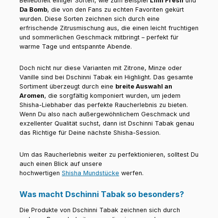
Beliebtheit einiger Sorten, wie zum Beispiel
Lmn Fresh
und
Da Bomb
, die von den Fans zu echten Favoriten gekürt
wurden. Diese Sorten zeichnen sich durch eine
erfrischende Zitrusmischung aus, die einen leicht fruchtigen
und sommerlichen Geschmack mitbringt – perfekt für
warme Tage und entspannte Abende.
Doch nicht nur diese Varianten mit Zitrone, Minze oder
Vanille sind bei Dschinni Tabak ein Highlight. Das gesamte
Sortiment überzeugt durch eine
breite Auswahl an
Aromen
, die sorgfältig komponiert wurden, um jedem
Shisha-Liebhaber das perfekte Raucherlebnis zu bieten.
Wenn Du also nach außergewöhnlichem Geschmack und
exzellenter Qualität suchst, dann ist Dschinni Tabak genau
das Richtige für Deine nächste Shisha-Session.
Um das Raucherlebnis weiter zu perfektionieren, solltest Du
auch einen Blick auf unsere
hochwertigen
Shisha Mundstücke
werfen.
Was macht Dschinni Tabak so besonders?
Die Produkte von Dschinni Tabak zeichnen sich durch