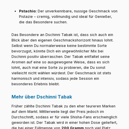
Pstachio:
Der unverkennbare, nussige Geschmack von
Pistazie – cremig, vollmundig und ideal für Genießer,
die das Besondere suchen.
Das Besondere an Dschinni Tabak ist, dass sich auch ein
Blick über den eigenen Geschmackshorizont hinaus lohnt.
Selbst wenn Du normalerweise keine bestimmte Sorte
bevorzugst, könnte Dich ein ungewöhnlicher Mix bei
Dschinni positiv überraschen. Der Tabak entfaltet seine
Aromen auf eine so ausgewogene Weise, dass es sich
lohnt, auch mal eine Sorte zu probieren, die Du sonst
vielleicht nicht wählen würdest. Der Geschmack ist stets
harmonisch und intensiv, sodass jede Session ein
besonderes Erlebnis bleibt.
Mehr über Dschinni Tabak
Früher zählte Dschinni Tabak zu den eher teureren Marken
auf dem Markt. Mittlerweile liegt der Preis jedoch im
Durchschnitt, sodass er für viele Shisha-Fans erschwinglich
geworden ist. Der Tabak wird in einer hohen Dose geliefert,
die bei einer Füllmenge von
200 Gramm
noch viel Platz