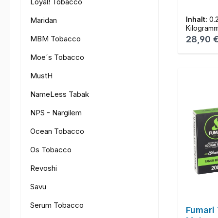
Loyal! Tobacco
Inhalt:
0.
Maridan
Kilogram
Reguläre
MBM Tobacco
28,90 
Moe´s Tobacco
MustH
NameLess Tabak
NPS - Nargilem
Ocean Tobacco
Os Tobacco
Revoshi
Savu
Serum Tobacco
Fumari