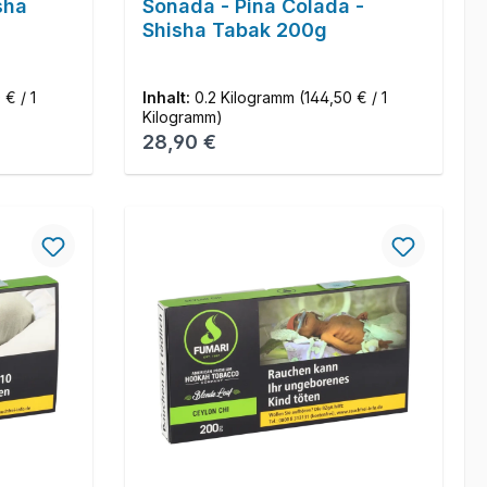
sha
Sonada - Pina Colada -
Shisha Tabak 200g
 € / 1
Inhalt:
0.2 Kilogramm
(144,50 € / 1
Kilogramm)
Regulärer Preis:
28,90 €