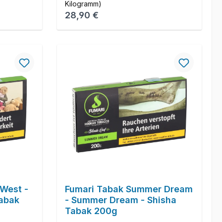
Kilogramm)
Regulärer Preis:
28,90 €
West -
Fumari Tabak Summer Dream
Tabak
- Summer Dream - Shisha
Tabak 200g