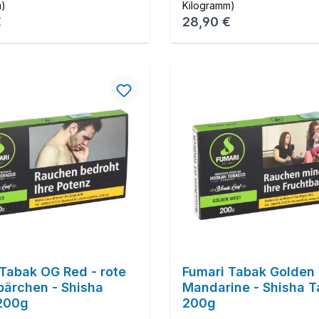
m)
Kilogramm)
r Preis:
Regulärer Preis:
€
28,90 €
Tabak OG Red - rote
Fumari Tabak Golden 
ärchen - Shisha
Mandarine - Shisha 
200g
200g