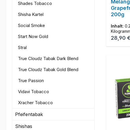
Melang
Shades Tobacco
Grapefr
200g
Shisha Kartel
Social Smoke
Inhalt:
0.
Kilogram
Start Now Gold
Reguläre
28,90 
Stral
True Cloudz Tabak Dark Blend
True Cloudz Tabak Gold Blend
True Passion
Vidavi Tobacco
Xracher Tobacco
Pfeifentabak
Shishas