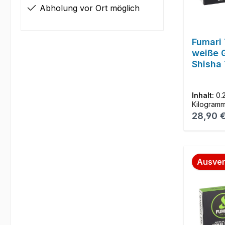
Abholung vor Ort möglich
Fumari 
weiße 
Shisha
Inhalt:
0.
Kilogram
Reguläre
28,90 
Ausver