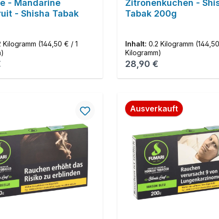
e - Mandarine
Zitronenkuchen - Shi
uit - Shisha Tabak
Tabak 200g
2 Kilogramm
(144,50 € / 1
Inhalt:
0.2 Kilogramm
(144,50
m)
Kilogramm)
r Preis:
Regulärer Preis:
€
28,90 €
Ausverkauft