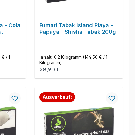
a - Cola
Fumari Tabak Island Playa -
t -
Papaya - Shisha Tabak 200g
 € / 1
Inhalt:
0.2 Kilogramm
(144,50 € / 1
Kilogramm)
Regulärer Preis:
28,90 €
Ausverkauft