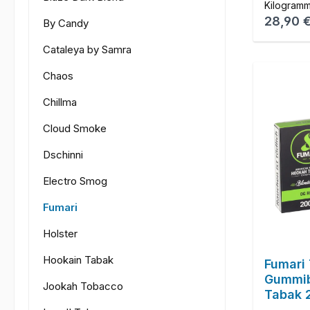
Kilogram
Reguläre
28,90 
By Candy
Cataleya by Samra
Chaos
Chillma
Cloud Smoke
Dschinni
Electro Smog
Fumari
Holster
Hookain Tabak
Fumari 
Gummib
Jookah Tobacco
Tabak 