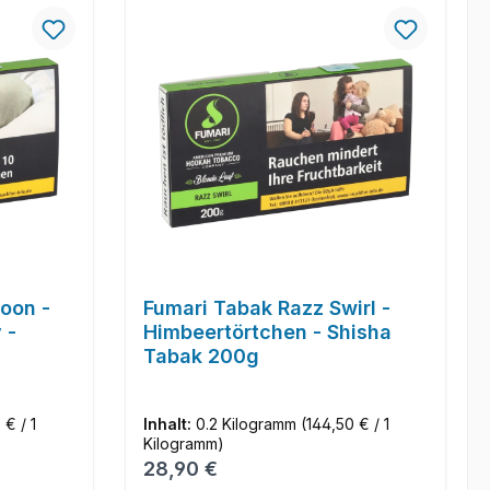
oon -
Fumari Tabak Razz Swirl -
 -
Himbeertörtchen - Shisha
Tabak 200g
 € / 1
Inhalt:
0.2 Kilogramm
(144,50 € / 1
Kilogramm)
Regulärer Preis:
28,90 €