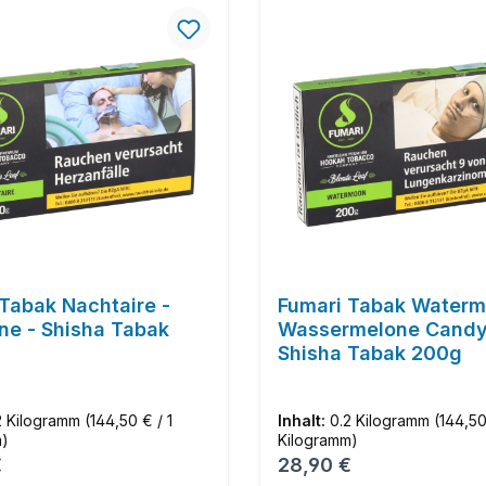
Tabak Nachtaire -
Fumari Tabak Waterm
ne - Shisha Tabak
Wassermelone Candy
Shisha Tabak 200g
2 Kilogramm
(144,50 € / 1
Inhalt:
0.2 Kilogramm
(144,50
m)
Kilogramm)
r Preis:
Regulärer Preis:
€
28,90 €