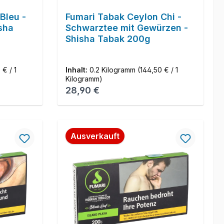
Bleu -
Fumari Tabak Ceylon Chi -
sha
Schwarztee mit Gewürzen -
Shisha Tabak 200g
 € / 1
Inhalt:
0.2 Kilogramm
(144,50 € / 1
Kilogramm)
Regulärer Preis:
28,90 €
Ausverkauft