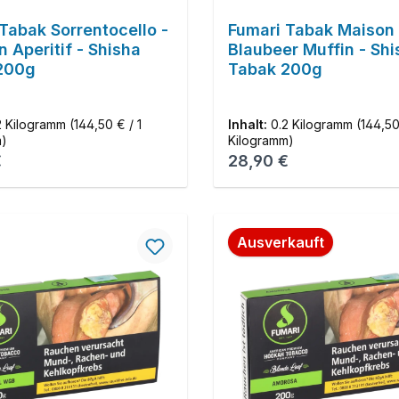
Tabak Sorrentocello -
Fumari Tabak Maison 
n Aperitif - Shisha
Blaubeer Muffin - Shi
200g
Tabak 200g
2 Kilogramm
(144,50 € / 1
Inhalt:
0.2 Kilogramm
(144,50
m)
Kilogramm)
r Preis:
Regulärer Preis:
€
28,90 €
Ausverkauft