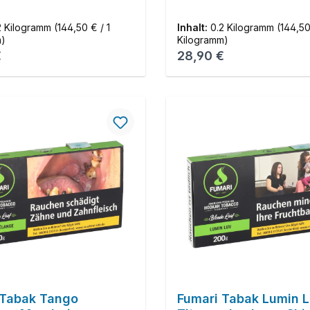
2 Kilogramm
(144,50 € / 1
Inhalt:
0.2 Kilogramm
(144,50
m)
Kilogramm)
r Preis:
Regulärer Preis:
€
28,90 €
 Tabak Tango
Fumari Tabak Lumin L