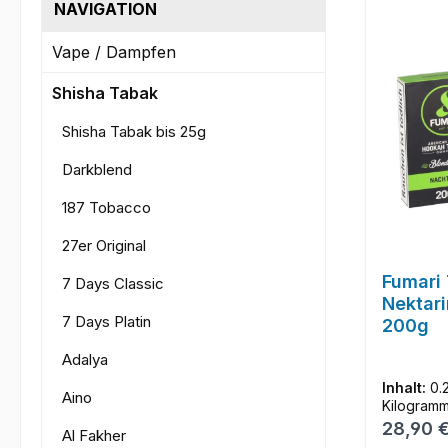
NAVIGATION
Vape / Dampfen
Shisha Tabak
Shisha Tabak bis 25g
Darkblend
187 Tobacco
27er Original
Fumari 
7 Days Classic
Nektari
7 Days Platin
200g
Adalya
Inhalt:
0.
Aino
Kilogram
Reguläre
28,90 
Al Fakher