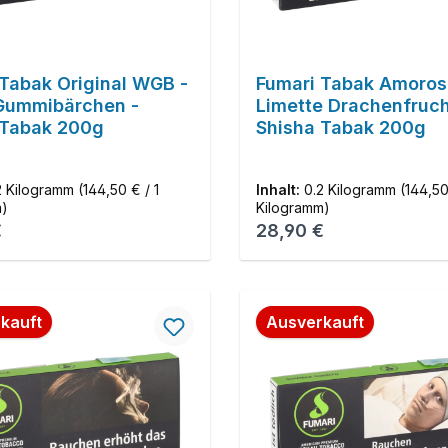
Tabak Original WGB -
Fumari Tabak Amoros
Gummibärchen -
Limette Drachenfruch
 Tabak 200g
Shisha Tabak 200g
2 Kilogramm
(144,50 € / 1
Inhalt:
0.2 Kilogramm
(144,50
m)
Kilogramm)
r Preis:
Regulärer Preis:
€
28,90 €
kauft
Ausverkauft