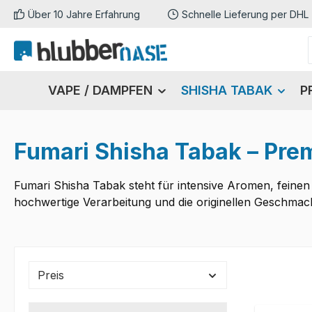
Über 10 Jahre Erfahrung
Schnelle Lieferung per DHL
m Hauptinhalt springen
Zur Suche springen
Zur Hauptnavigation springen
VAPE / DAMPFEN
SHISHA TABAK
P
Fumari Shisha Tabak – Pre
Fumari Shisha Tabak steht für intensive Aromen, feinen
hochwertige Verarbeitung und die originellen Geschmacks
Preis