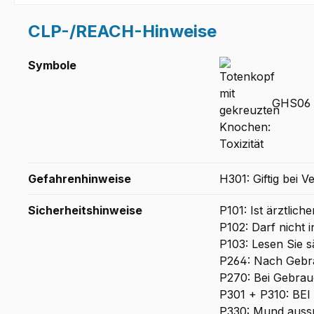
CLP-/REACH-Hinweise
Symbole
GHS06 -
Gefahrenhinweise
H301: Giftig bei V
Sicherheitshinweise
P101: Ist ärztlic
P102: Darf nicht 
P103: Lesen Sie 
P264: Nach Geb
P270: Bei Gebrauc
P301 + P310: B
P330: Mund auss