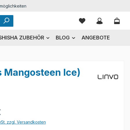
möglichkeiten
Du hast 0 Produkte
SHISHA ZUBEHÖR
BLOG
ANGEBOTE
s Mangosteen Ice)
eis:
€
wSt. zzgl. Versandkosten