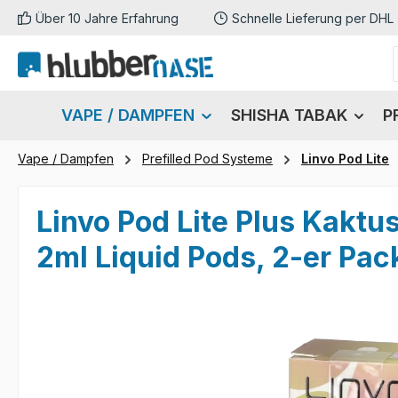
Über 10 Jahre Erfahrung
Schnelle Lieferung per DHL
m Hauptinhalt springen
Zur Suche springen
Zur Hauptnavigation springen
VAPE / DAMPFEN
SHISHA TABAK
P
Vape / Dampfen
Prefilled Pod Systeme
Linvo Pod Lite
Linvo Pod Lite Plus Kakt
2ml Liquid Pods, 2-er Pac
Bildergalerie überspringen