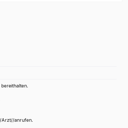
bereithalten.
.
rzt//anrufen.