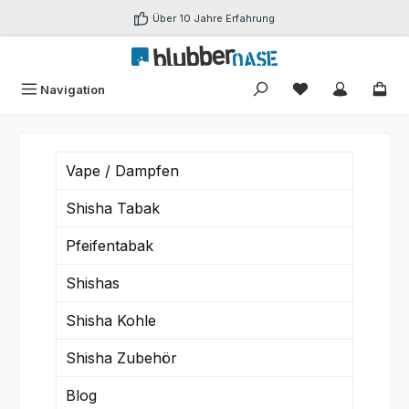
Zum Hauptinhalt springen
Über 10 Jahre Erfahrung
Du hast 0 Produk
Navigation
Vape / Dampfen
Shisha Tabak
Pfeifentabak
Shishas
Shisha Kohle
Shisha Zubehör
Blog