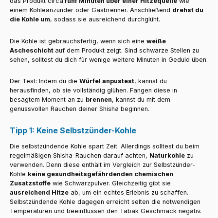
das Produkt circa
fünf Minuten über einer Hitzequelle
wie
einem Kohleanzünder oder Gasbrenner. Anschließend
drehst du
die Kohle um
, sodass sie ausreichend durchglüht.
Die Kohle ist gebrauchsfertig, wenn sich eine
weiße
Ascheschicht
auf dem Produkt zeigt. Sind schwarze Stellen zu
sehen, solltest du dich für wenige weitere Minuten in Geduld üben.
Der Test: Indem du die
Würfel anpustest
, kannst du
herausfinden, ob sie vollständig glühen. Fangen diese in
besagtem Moment an zu
brennen
, kannst du mit dem
genussvollen Rauchen deiner Shisha beginnen.
Tipp 1: Keine Selbstzünder-Kohle
Die selbstzündende Kohle spart Zeit. Allerdings solltest du beim
regelmäßigen Shisha-Rauchen darauf achten,
Naturkohle
zu
verwenden. Denn diese enthält im Vergleich zur Selbstzünder-
Kohle
keine gesundheitsgefährdenden chemischen
Zusatzstoffe
wie Schwarzpulver. Gleichzeitig gibt sie
ausreichend Hitze
ab, um ein echtes Erlebnis zu schaffen.
Selbstzündende Kohle dagegen erreicht selten die notwendigen
Temperaturen und beeinflussen den Tabak Geschmack negativ.