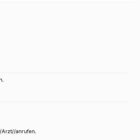
n.
rzt//anrufen.