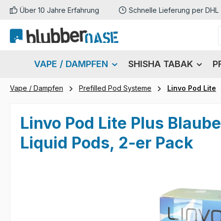
Über 10 Jahre Erfahrung
Schnelle Lieferung per DHL
m Hauptinhalt springen
Zur Suche springen
Zur Hauptnavigation springen
VAPE / DAMPFEN
SHISHA TABAK
P
Vape / Dampfen
Prefilled Pod Systeme
Linvo Pod Lite
Linvo Pod Lite Plus Blau
Liquid Pods, 2-er Pack
Bildergalerie überspringen