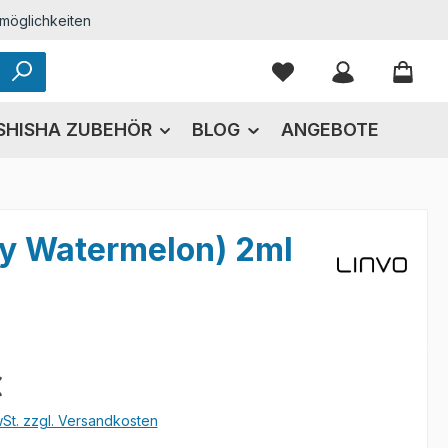
möglichkeiten
Du hast 0 Produkte
SHISHA ZUBEHÖR
BLOG
ANGEBOTE
ry Watermelon) 2ml
eis:
€
wSt. zzgl. Versandkosten