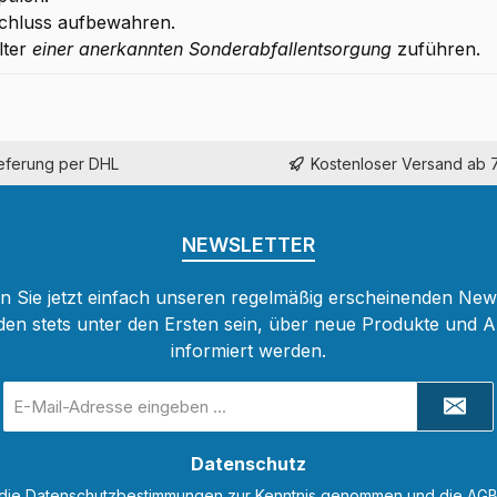
chluss aufbewahren.
lter
einer anerkannten Sonderabfallentsorgung
zuführen.
ieferung per DHL
Kostenloser Versand ab 
NEWSLETTER
 Sie jetzt einfach unseren regelmäßig erscheinenden New
den stets unter den Ersten sein, über neue Produkte und 
informiert werden.
E-
Mail-
Adresse
Datenschutz
*
 die
Datenschutzbestimmungen
zur Kenntnis genommen und die
AG