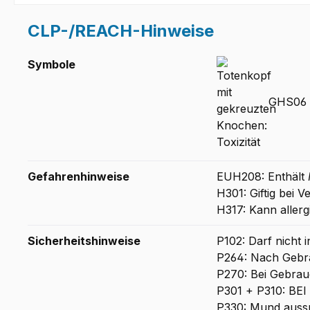
CLP-/REACH-Hinweise
Symbole
GHS06 -
Gefahrenhinweise
EUH208: Enthält
H301: Giftig bei V
H317: Kann aller
Sicherheitshinweise
P102: Darf nicht 
P264: Nach Geb
P270: Bei Gebrauc
P301 + P310: B
P330: Mund auss