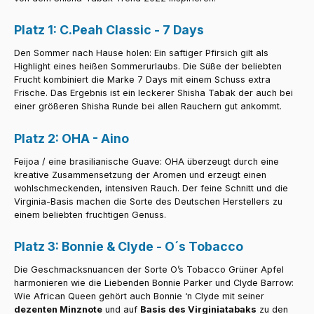
Platz 1: C.Peah Classic - 7 Days
Den Sommer nach Hause holen: Ein saftiger Pfirsich gilt als
Highlight eines heißen Sommerurlaubs. Die Süße der beliebten
Frucht kombiniert die Marke 7 Days mit einem Schuss extra
Frische. Das Ergebnis ist ein leckerer Shisha Tabak der auch bei
einer größeren Shisha Runde bei allen Rauchern gut ankommt.
Platz 2: OHA - Aino
Feijoa / eine brasilianische Guave: OHA überzeugt durch eine
kreative Zusammensetzung der Aromen und erzeugt einen
wohlschmeckenden, intensiven Rauch. Der feine Schnitt und die
Virginia-Basis machen die Sorte des Deutschen Herstellers zu
einem beliebten fruchtigen Genuss.
Platz 3: Bonnie & Clyde - O´s Tobacco
Die Geschmacksnuancen der Sorte O’s Tobacco Grüner Apfel
harmonieren wie die Liebenden Bonnie Parker und Clyde Barrow:
Wie African Queen gehört auch Bonnie ‘n Clyde mit seiner
dezenten Minznote
und auf
Basis des Virginiatabaks
zu den