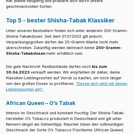
Rat: Bleibe neugierig und probiere dich durch unsere
geschmackvollen Sorten.
Top 5 - bester Shisha-Tabak Klassiker
Unter unseren Bestsellern finden sich unter anderem 200-Gramm-
Shisha-Tabakdosen. Seit dem 01.07.2022 gilt jedoch:
Verpackungsgrößen dürfen die 25-Gramm-Marke nicht mehr
überschreiten. Zukünftig werden demnach keine
200-Gramm-
Shisha-Tabakdosen
mehr erhältlich sein.
Die gute Nachricht: Restbestände dürfen noch
bis zum
30.06.2023
verkauft werden. Wir empfehlen dir daher, deine
Klassiker-Lieblingssorten auf Vorrat zu kaufen, um noch länger
von den großen Dosen zu profitieren.
“Decke dich jetzt mit deinen
Lieblingssorten ein!”
African Queen – O’s Tabak
Intensiv im Geschmack und konstant fruchtig: Der Shisha-Tabak-
Hersteller O’s Tobacco produziert in Deutschland und gilt unter
Kennern längst als Geheimtipp. Raucher loben den vollmundigen
Geschmack der Sorte O’s Tobacco Früchtemix (African Queen)