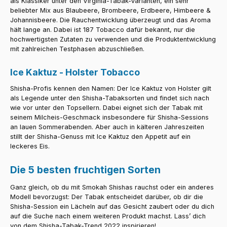
als Klassiker unter den Virginia-Tabak-Varianten, ein sehr
beliebter Mix aus Blaubeere, Brombeere, Erdbeere, Himbeere &
Johannisbeere. Die Rauchentwicklung überzeugt und das Aroma
hält lange an. Dabei ist 187 Tobacco dafür bekannt, nur die
hochwertigsten Zutaten zu verwenden und die Produktentwicklung
mit zahlreichen Testphasen abzuschließen.
Ice Kaktuz - Holster Tobacco
Shisha-Profis kennen den Namen: Der Ice Kaktuz von Holster gilt
als Legende unter den Shisha-Tabaksorten und findet sich nach
wie vor unter den Topsellern. Dabei eignet sich der Tabak mit
seinem Milcheis-Geschmack insbesondere für Shisha-Sessions
an lauen Sommerabenden. Aber auch in kälteren Jahreszeiten
stillt der Shisha-Genuss mit Ice Kaktuz den Appetit auf ein
leckeres Eis.
Die 5 besten fruchtigen Sorten
Ganz gleich, ob du mit Smokah Shishas rauchst oder ein anderes
Modell bevorzugst: Der Tabak entscheidet darüber, ob dir die
Shisha-Session ein Lächeln auf das Gesicht zaubert oder du dich
auf die Suche nach einem weiteren Produkt machst. Lass’ dich
von dem Shisha-Tabak-Trend 2022 inspirieren!