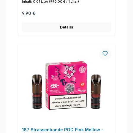
Inhalt:
0.01 Liter
(990,00 € / 1 Liter)
Regulärer Preis:
9,90 €
Details
187 Strassenbande POD Pink Mellow -