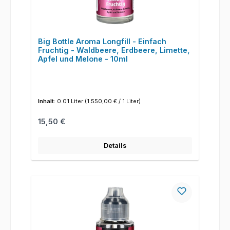
Big Bottle Aroma Longfill - Einfach
Fruchtig - Waldbeere, Erdbeere, Limette,
Apfel und Melone - 10ml
Inhalt:
0.01 Liter
(1.550,00 € / 1 Liter)
Regulärer Preis:
15,50 €
Details