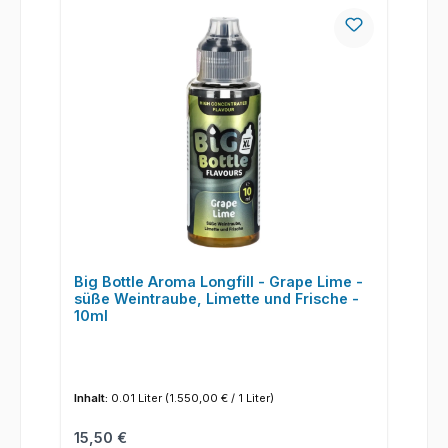
Big Bottle Aroma Longfill - Grape Lime -
süße Weintraube, Limette und Frische -
10ml
Inhalt:
0.01 Liter
(1.550,00 € / 1 Liter)
Regulärer Preis:
15,50 €