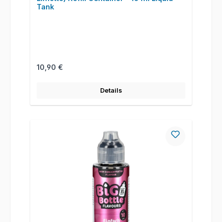
Tank
Regulärer Preis:
10,90 €
Details