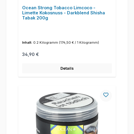
Ocean Strong Tobacco Limcoco -
Limette Kokosnuss - Darkblend Shisha
Tabak 200g
Inhalt:
0.2 Kilogramm
(174,50 € / 1 Kilogramm)
Regulärer Preis:
34,90 €
Details