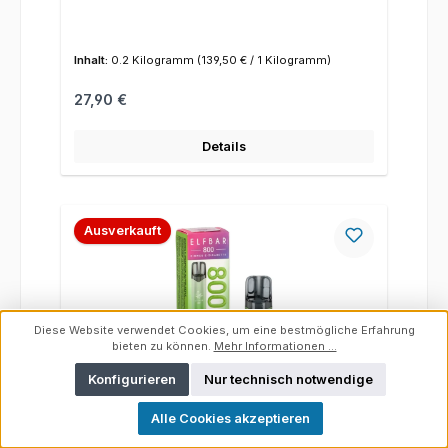
Inhalt:
0.2 Kilogramm
(139,50 € / 1 Kilogramm)
Regulärer Preis:
27,90 €
Details
Ausverkauft
Diese Website verwendet Cookies, um eine bestmögliche Erfahrung
bieten zu können.
Mehr Informationen ...
Konfigurieren
Nur technisch notwendige
Alle Cookies akzeptieren