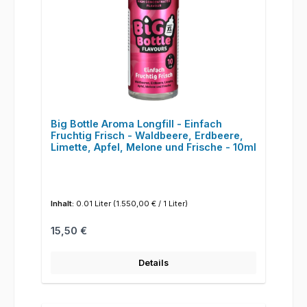
Big Bottle Aroma Longfill - Einfach
Fruchtig Frisch - Waldbeere, Erdbeere,
Limette, Apfel, Melone und Frische - 10ml
Inhalt:
0.01 Liter
(1.550,00 € / 1 Liter)
Regulärer Preis:
15,50 €
Details