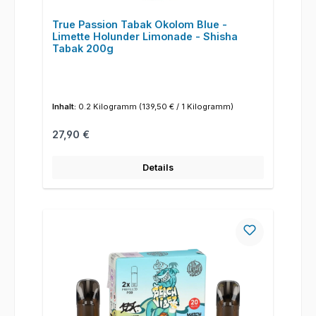
True Passion Tabak Okolom Blue -
Limette Holunder Limonade - Shisha
Tabak 200g
Inhalt:
0.2 Kilogramm
(139,50 € / 1 Kilogramm)
Regulärer Preis:
27,90 €
Details