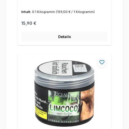
Inhalt:
0.1 Kilogramm
(159,00 € / 1 Kilogramm)
Regulärer Preis:
15,90 €
Details