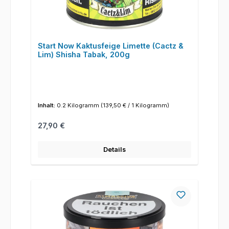
Start Now Kaktusfeige Limette (Cactz &
Lim) Shisha Tabak, 200g
Inhalt:
0.2 Kilogramm
(139,50 € / 1 Kilogramm)
Regulärer Preis:
27,90 €
Details