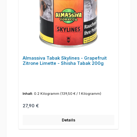
Almassiva Tabak Skylines - Grapefruit
Zitrone Limette - Shisha Tabak 200g
Inhalt:
0.2 Kilogramm
(139,50 € / 1 Kilogramm)
Regulärer Preis:
27,90 €
Details