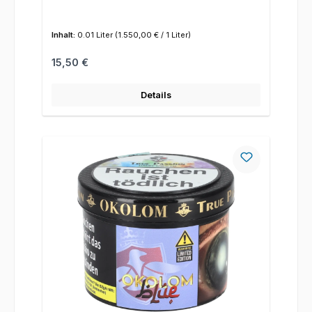
Inhalt:
0.01 Liter
(1.550,00 € / 1 Liter)
Regulärer Preis:
15,50 €
Details