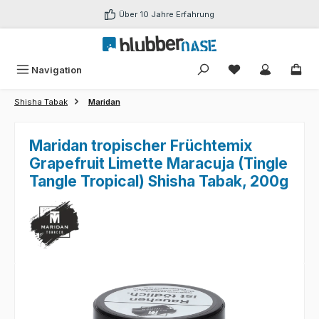
Zum Hauptinhalt springen
Über 10 Jahre Erfahrung
Du hast 0 Produk
Navigation
Shisha Tabak
Maridan
Maridan tropischer Früchtemix
Grapefruit Limette Maracuja (Tingle
Tangle Tropical) Shisha Tabak, 200g
Bildergalerie überspringen