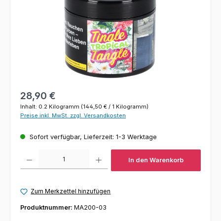
Regulärer Preis:
28,90 €
Inhalt:
0.2 Kilogramm
(144,50 € / 1 Kilogramm)
Preise inkl. MwSt. zzgl. Versandkosten
Sofort verfügbar, Lieferzeit: 1-3 Werktage
Produkt Anzahl: Gib den gewünschten Wert ein oder benutze die Schaltfl
In den Warenkorb
Zum Merkzettel hinzufügen
Produktnummer:
MA200-03