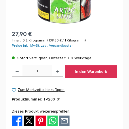
Regulärer Preis:
27,90 €
Inhalt:
0.2 Kilogramm
(139,50 € / 1 Kilogramm)
Preise inkl. MwSt. zzgl. Versandkosten
Sofort verfügbar, Lieferzeit: 1-3 Werktage
Produkt Anzahl: Gib den gewünschten Wert ein oder benutze die Schaltfl
In den Warenkorb
Zum Merkzettel hinzufügen
Produktnummer:
TP200-01
Dieses Produkt weiterempfehlen: