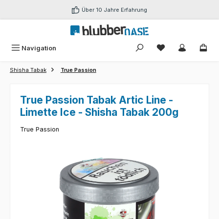
Zum Hauptinhalt springen
Über 10 Jahre Erfahrung
Du hast 0 Produk
Navigation
Shisha Tabak
True Passion
True Passion Tabak Artic Line -
Limette Ice - Shisha Tabak 200g
True Passion
Bildergalerie überspringen