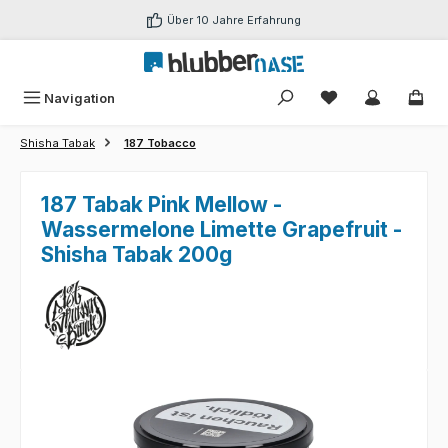
Zum Hauptinhalt springen
Über 10 Jahre Erfahrung
Du hast 0 Produk
Navigation
Shisha Tabak
187 Tobacco
187 Tabak Pink Mellow -
Wassermelone Limette Grapefruit -
Shisha Tabak 200g
Bildergalerie überspringen