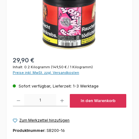
Regulärer Preis:
29,90 €
Inhalt:
0.2 Kilogramm
(149,50 € / 1 Kilogramm)
Preise inkl. MwSt. zzgl. Versandkosten
Sofort verfügbar, Lieferzeit: 1-3 Werktage
Produkt Anzahl: Gib den gewünschten Wert ein oder benutze die Schaltfl
In den Warenkorb
Zum Merkzettel hinzufügen
Produktnummer:
SB200-16