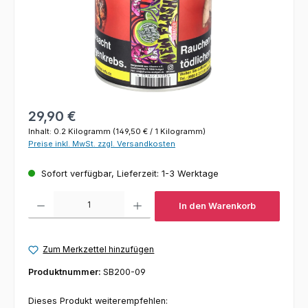
Regulärer Preis:
29,90 €
Inhalt:
0.2 Kilogramm
(149,50 € / 1 Kilogramm)
Preise inkl. MwSt. zzgl. Versandkosten
Sofort verfügbar, Lieferzeit: 1-3 Werktage
Produkt Anzahl: Gib den gewünschten Wert ein oder benutze die Schaltfl
In den Warenkorb
Zum Merkzettel hinzufügen
Produktnummer:
SB200-09
Dieses Produkt weiterempfehlen: