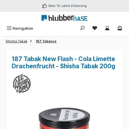
Zum Hauptinhalt springen
Über 10 Jahre Erfahrung
Du hast 0 Produk
Navigation
Shisha Tabak
187 Tobacco
187 Tabak New Flash - Cola Limette
Drachenfrucht - Shisha Tabak 200g
Bildergalerie überspringen