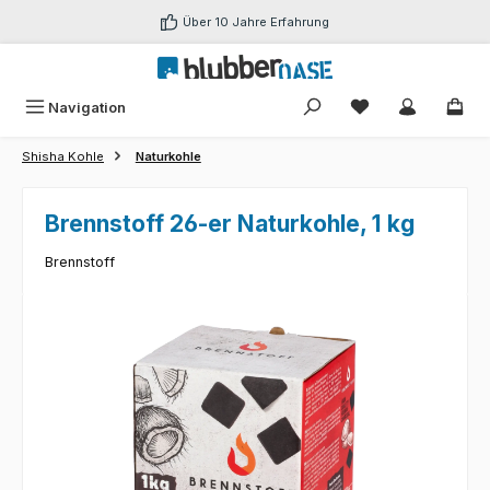
Zum Hauptinhalt springen
Über 10 Jahre Erfahrung
Du hast 0 Produk
Navigation
Shisha Kohle
Naturkohle
Brennstoff 26-er Naturkohle, 1 kg
Brennstoff
Bildergalerie überspringen