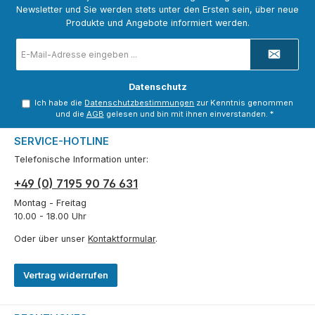
Newsletter und Sie werden stets unter den Ersten sein, über neue
Produkte und Angebote informiert werden.
E-
Mail-
Adresse
*
Datenschutz
Ich habe die
Datenschutzbestimmungen
zur Kenntnis genommen
und die
AGB
gelesen und bin mit ihnen einverstanden.
*
SERVICE-HOTLINE
Telefonische Information unter:
+49 (0) 7195 90 76 631
Montag - Freitag
10.00 - 18.00 Uhr
Oder über unser
Kontaktformular
.
Vertrag widerrufen