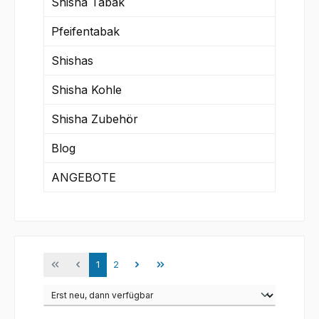
Shisha Tabak
Pfeifentabak
Shishas
Shisha Kohle
Shisha Zubehör
Blog
ANGEBOTE
Seite
Seite
1
2