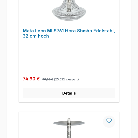
Mata Leon MLS761 Hora Shisha Edelstahl,
32 cm hoch
Verkaufspreis:
Regulärer Preis:
74,90 €
99,90 €
(25.03% gespart)
Details