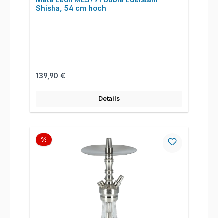
Shisha, 54 cm hoch
Regulärer Preis:
139,90 €
Details
Rabatt
%