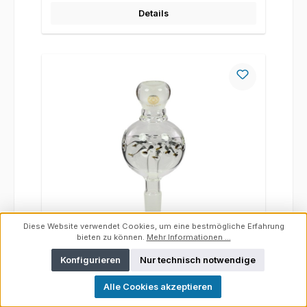
Details
Diese Website verwendet Cookies, um eine bestmögliche Erfahrung
bieten zu können.
Mehr Informationen ...
Molassefänger Kyanit aus Glas, 18,8 auf
Konfigurieren
Nur technisch notwendige
18,8, Mata Leon
Alle Cookies akzeptieren