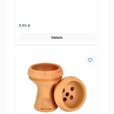
Regulärer Preis:
9,90 €
Details