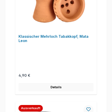
Klassischer Mehrloch Tabakkopf, Mata
Leon
Regulärer Preis:
4,90 €
Details
Ausverkauft