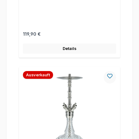
Regulärer Preis:
119,90 €
Details
Ausverkauft