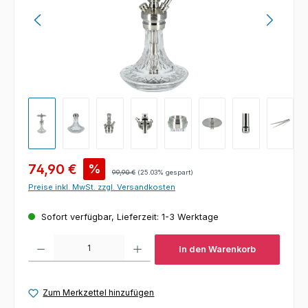
Verkaufspreis:
74,90 €
%
Regulärer Preis:
99,90 €
(25.03% gespart)
Preise inkl. MwSt. zzgl. Versandkosten
Sofort verfügbar, Lieferzeit: 1-3 Werktage
Produkt Anzahl: Gib den gewünschten Wert ein oder benutze die Schaltfl
In den Warenkorb
Zum Merkzettel hinzufügen