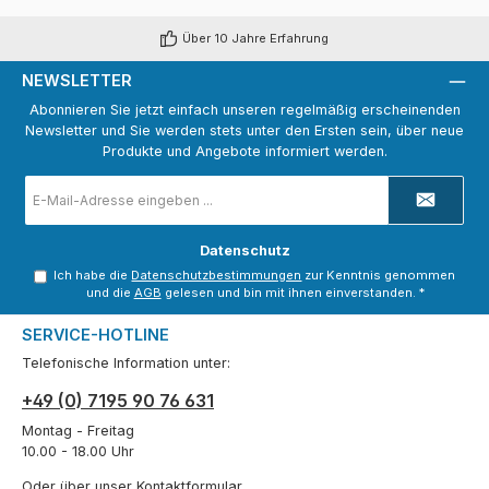
Über 10 Jahre Erfahrung
NEWSLETTER
Abonnieren Sie jetzt einfach unseren regelmäßig erscheinenden
Newsletter und Sie werden stets unter den Ersten sein, über neue
Produkte und Angebote informiert werden.
E-
Mail-
Adresse
*
Datenschutz
Ich habe die
Datenschutzbestimmungen
zur Kenntnis genommen
und die
AGB
gelesen und bin mit ihnen einverstanden.
*
SERVICE-HOTLINE
Telefonische Information unter:
+49 (0) 7195 90 76 631
Montag - Freitag
10.00 - 18.00 Uhr
Oder über unser
Kontaktformular
.