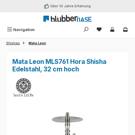
Zum Hauptinhalt springen
Über 10 Jahre Erfahrung
Du hast 0 Produk
Navigation
Shishas
Mata Leon
Mata Leon MLS761 Hora Shisha
Edelstahl, 32 cm hoch
Bildergalerie überspringen