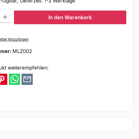
fügbar, Lieferzeit: 1-3 Werktage
l: Gib den gewünschten Wert ein oder benutze die Schaltflächen um
In den Warenkorb
ttel hinzufügen
mmer:
MLZ002
ukt weiterempfehlen: