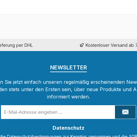
ieferung per DHL
Kostenloser Versand ab 
NEWSLETTER
 Sie jetzt einfach unseren regelmäßig erscheinenden New
den stets unter den Ersten sein, über neue Produkte und 
informiert werden.
E-
Mail-
Adresse
Datenschutz
*
 die
Datenschutzbestimmungen
zur Kenntnis genommen und die
AG