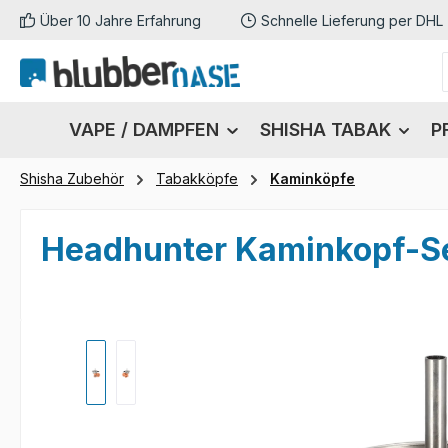
Über 10 Jahre Erfahrung
Schnelle Lieferung per DHL
m Hauptinhalt springen
Zur Suche springen
Zur Hauptnavigation springen
VAPE / DAMPFEN
SHISHA TABAK
P
Shisha Zubehör
Tabakköpfe
Kaminköpfe
Headhunter Kaminkopf-Se
Bildergalerie überspringen