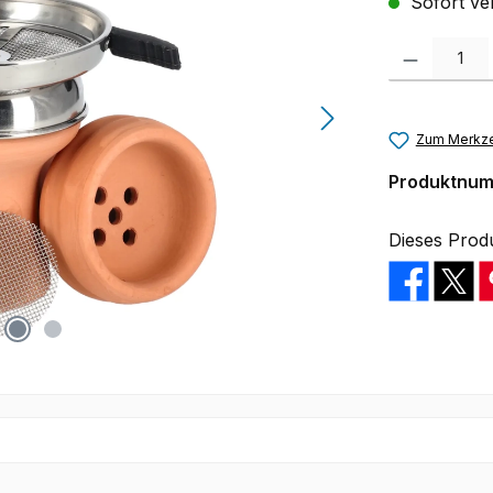
Sofort ver
Produkt Anzah
Zum Merkze
Produktnu
Dieses Prod