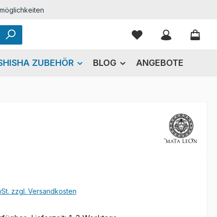
möglichkeiten
Du hast 0 Produkte
SHISHA ZUBEHÖR
BLOG
ANGEBOTE
eis:
wSt. zzgl. Versandkosten