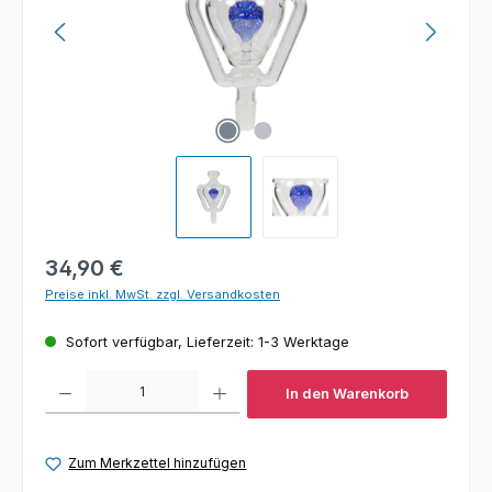
Regulärer Preis:
34,90 €
Preise inkl. MwSt. zzgl. Versandkosten
Sofort verfügbar, Lieferzeit: 1-3 Werktage
Produkt Anzahl: Gib den gewünschten Wert ein oder benutze die Schaltfl
In den Warenkorb
Zum Merkzettel hinzufügen