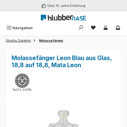
Zum Hauptinhalt springen
Über 10 Jahre Erfahrung
Du hast 0 Produk
Navigation
Shisha Zubehör
Molassefänger
Molassefänger Leon Blau aus Glas,
18,8 auf 18,8, Mata Leon
Bildergalerie überspringen