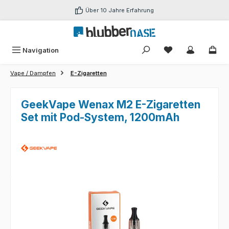
Zum Hauptinhalt springen
Über 10 Jahre Erfahrung
Du hast 0 Produk
Navigation
Vape / Dampfen
E-Zigaretten
GeekVape Wenax M2 E-Zigaretten
Set mit Pod-System, 1200mAh
Bildergalerie überspringen