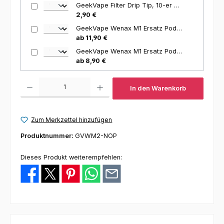
GeekVape Filter Drip Tip, 10-er Packung
2,90 €
GeekVape Wenax M1 Ersatz Pod mit Verdampferkopf, 2ml, 4-er Packung
ab 11,90 €
GeekVape Wenax M1 Ersatz Pod mit Filter und Verdampferkopf, 2ml, 3-er Packung
ab 8,90 €
Produkt Anzahl: Gib den gewünschten Wert ein oder benutze die Schaltfl
In den Warenkorb
Zum Merkzettel hinzufügen
Produktnummer:
GVWM2-NOP
Dieses Produkt weiterempfehlen: