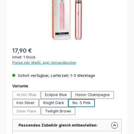
Regulärer Preis:
17,90 €
Inhalt:
1 Stück
Preise inkl. MwSt. zzgl. Versandkosten
Sofort verfügbar, Lieferzeit: 1-3 Werktage
auswählen
Variante
Arctic Blue
Eclipse Blue
Honor Champagne
(Diese Option ist zurzeit nicht verfügbar.)
Iron Silver
Knight Dark
No. 5 Pink
Solar Flare
Twilight Brown
(Diese Option ist zurzeit nicht verfügbar.)
Passendes Zubehör gleich mitbestellen: