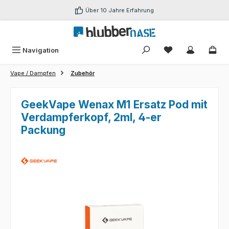
Zum Hauptinhalt springen
Über 10 Jahre Erfahrung
Du hast 0 Produk
Navigation
Vape / Dampfen
Zubehör
GeekVape Wenax M1 Ersatz Pod mit
Verdampferkopf, 2ml, 4-er
Packung
Bildergalerie überspringen