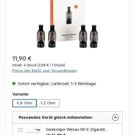
Regulärer Preis:
11,90 €
Inhalt:
4 Stück
(2,98 € / 1 Stück)
Preise inkl. MwSt. zzgl. Versandkosten
Sofort verfügbar, Lieferzeit: 1-3 Werktage
auswählen
Variante
0,8 Ohm
1,2 Ohm
Passendes Gerät gleich mitbestellen:
GeekVape Wenax M1 E-Zigaretten Set mit Pod-System, 800mAh