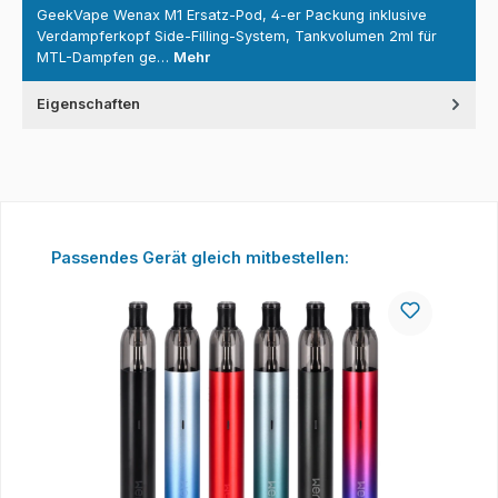
GeekVape Wenax M1 Ersatz-Pod, 4-er Packung inklusive
Verdampferkopf Side-Filling-System, Tankvolumen 2ml für
MTL-Dampfen ge…
Mehr
Eigenschaften
Produktgalerie überspringen
Passendes Gerät gleich mitbestellen: