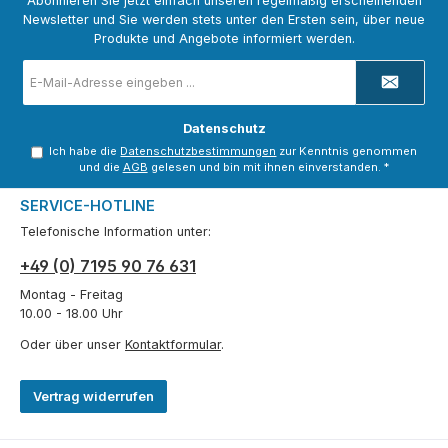
Abonnieren Sie jetzt einfach unseren regelmäßig erscheinenden
Newsletter und Sie werden stets unter den Ersten sein, über neue
Produkte und Angebote informiert werden.
E-
Mail-
Adresse
*
Datenschutz
Ich habe die
Datenschutzbestimmungen
zur Kenntnis genommen
und die
AGB
gelesen und bin mit ihnen einverstanden.
*
SERVICE-HOTLINE
Telefonische Information unter:
+49 (0) 7195 90 76 631
Montag - Freitag
10.00 - 18.00 Uhr
Oder über unser
Kontaktformular
.
Vertrag widerrufen