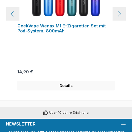
GeekVape Wenax M1 E-Zigaretten Set mit
Pod-System, 800mAh
Regulärer Preis:
14,90 €
Details
Über 10 Jahre Erfahrung
NEWSLETTER