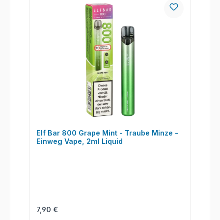
Elf Bar 800 Grape Mint - Traube Minze -
Einweg Vape, 2ml Liquid
Regulärer Preis:
7,90 €