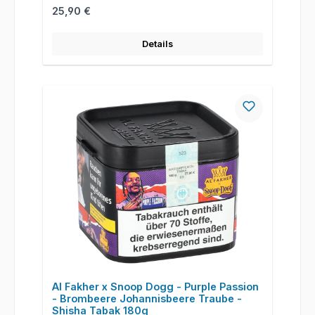
Regulärer Preis:
25,90 €
Details
Al Fakher x Snoop Dogg - Purple Passion
- Brombeere Johannisbeere Traube -
Shisha Tabak 180g