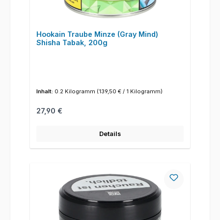
Hookain Traube Minze (Gray Mind)
Shisha Tabak, 200g
Inhalt:
0.2 Kilogramm
(139,50 € / 1 Kilogramm)
Regulärer Preis:
27,90 €
Details