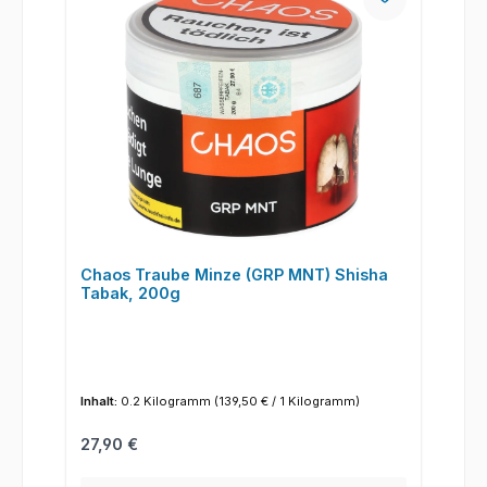
Chaos Traube Minze (GRP MNT) Shisha
Tabak, 200g
Inhalt:
0.2 Kilogramm
(139,50 € / 1 Kilogramm)
Regulärer Preis:
27,90 €