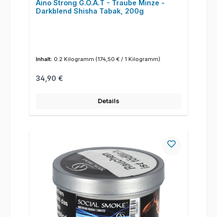
Aino Strong G.O.A.T - Traube Minze -
Darkblend Shisha Tabak, 200g
Inhalt:
0.2 Kilogramm
(174,50 € / 1 Kilogramm)
Regulärer Preis:
34,90 €
Details