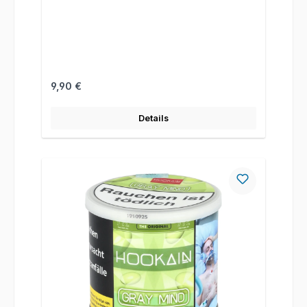
Regulärer Preis:
9,90 €
Details