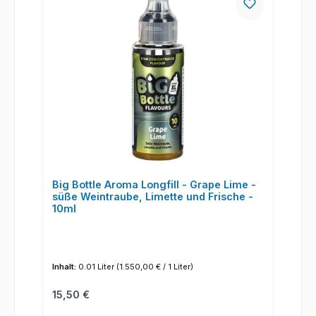
Big Bottle Aroma Longfill - Grape Lime -
süße Weintraube, Limette und Frische -
10ml
Inhalt:
0.01 Liter
(1.550,00 € / 1 Liter)
Regulärer Preis:
15,50 €