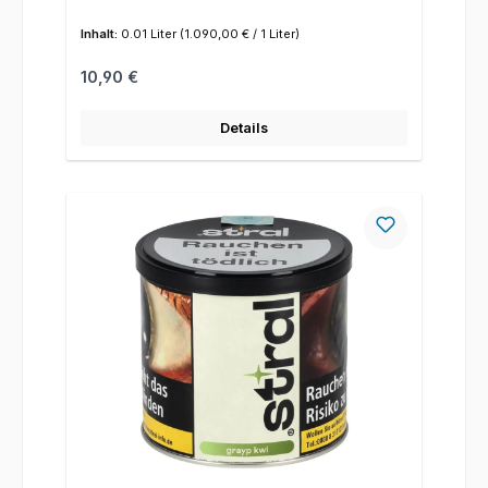
Inhalt:
0.01 Liter
(1.090,00 € / 1 Liter)
Regulärer Preis:
10,90 €
Details