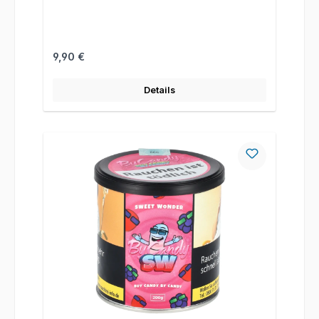
Regulärer Preis:
9,90 €
Details