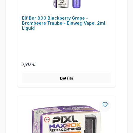
Elf Bar 800 Blackberry Grape -
Brombeere Traube - Einweg Vape, 2ml
Liquid
Regulärer Preis:
7,90 €
Details