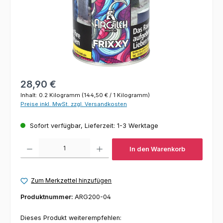
Regulärer Preis:
28,90 €
Inhalt:
0.2 Kilogramm
(144,50 € / 1 Kilogramm)
Preise inkl. MwSt. zzgl. Versandkosten
Sofort verfügbar, Lieferzeit: 1-3 Werktage
Produkt Anzahl: Gib den gewünschten Wert ein oder benutze die Schaltfl
In den Warenkorb
Zum Merkzettel hinzufügen
Produktnummer:
ARG200-04
Dieses Produkt weiterempfehlen: