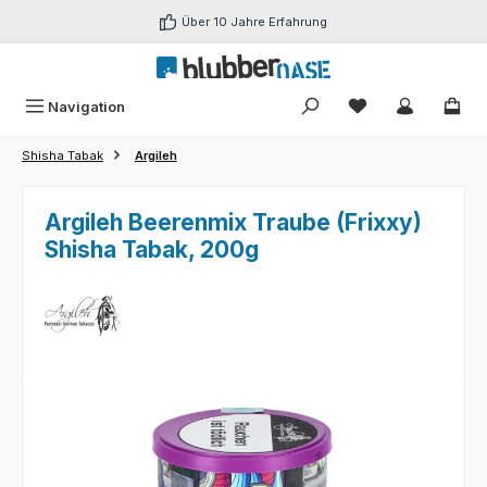
Zum Hauptinhalt springen
Über 10 Jahre Erfahrung
Du hast 0 Produk
Navigation
Shisha Tabak
Argileh
Argileh Beerenmix Traube (Frixxy)
Shisha Tabak, 200g
Bildergalerie überspringen