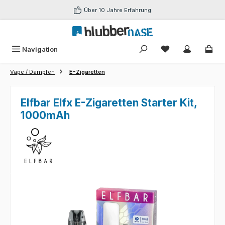
Zum Hauptinhalt springen
Über 10 Jahre Erfahrung
Du hast 0 Produk
Navigation
Vape / Dampfen
E-Zigaretten
Elfbar Elfx E-Zigaretten Starter Kit,
1000mAh
Bildergalerie überspringen