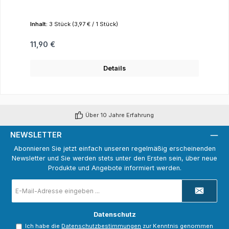
Inhalt:
3 Stück
(3,97 € / 1 Stück)
Regulärer Preis:
11,90 €
Details
Über 10 Jahre Erfahrung
NEWSLETTER
Abonnieren Sie jetzt einfach unseren regelmäßig erscheinenden
Newsletter und Sie werden stets unter den Ersten sein, über neue
Produkte und Angebote informiert werden.
E-
Mail-
Adresse
*
Datenschutz
Ich habe die
Datenschutzbestimmungen
zur Kenntnis genommen