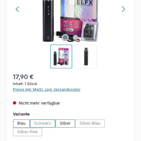
Regulärer Preis:
17,90 €
Inhalt:
1 Stück
Preise inkl. MwSt. zzgl. Versandkosten
Nicht mehr verfügbar
auswählen
Variante
Blau
Schwarz
Silber
Silber-Blau
(Diese Option ist zurzeit nicht verfügbar.)
(Diese Option ist zurzeit nich
Silber-Pink
(Diese Option ist zurzeit nicht verfügbar.)