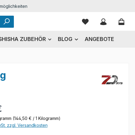
möglichkeiten
Du hast 0 Produkte
SHISHA ZUBEHÖR
BLOG
ANGEBOTE
0g
eis:
€
ogramm
(144,50 € / 1 Kilogramm)
wSt. zzgl. Versandkosten