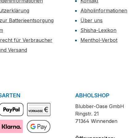
ndeninformationen
Kontakt
utzerklärung
Abholinformationen
zur Batterieentsorgung
Über uns
um
Shisha-Lexikon
recht für Verbraucher
Menthol-Verbot
und Versand
SARTEN
ABHOLSHOP
Blubber-Oase GmbH
Ringstr. 21
PayPal
Vorkasse
71364 Winnenden
Pay with Klarna
GooglePay