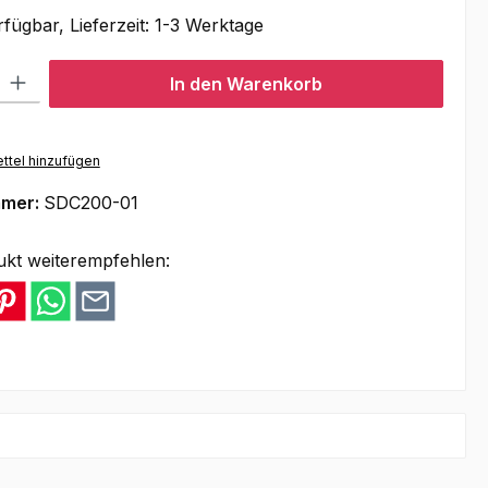
fügbar, Lieferzeit: 1-3 Werktage
l: Gib den gewünschten Wert ein oder benutze die Schaltflächen um
In den Warenkorb
ttel hinzufügen
mmer:
SDC200-01
ukt weiterempfehlen: