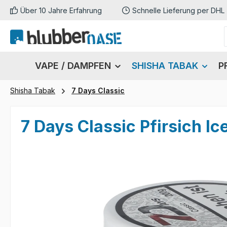
Über 10 Jahre Erfahrung
Schnelle Lieferung per DHL
m Hauptinhalt springen
Zur Suche springen
Zur Hauptnavigation springen
VAPE / DAMPFEN
SHISHA TABAK
P
Shisha Tabak
7 Days Classic
7 Days Classic Pfirsich I
Bildergalerie überspringen