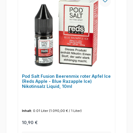
Pod Salt Fusion Beerenmix roter Apfel Ice
(Reds Apple - Blue Razapple Ice)
Nikotinsalz Liquid, 10ml
Inhalt:
0.01 Liter
(1.090,00 € / 1 Liter)
Regulärer Preis:
10,90 €