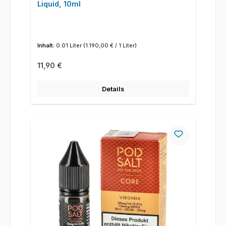
Liquid, 10ml
Inhalt:
0.01 Liter
(1.190,00 € / 1 Liter)
Regulärer Preis:
11,90 €
Details