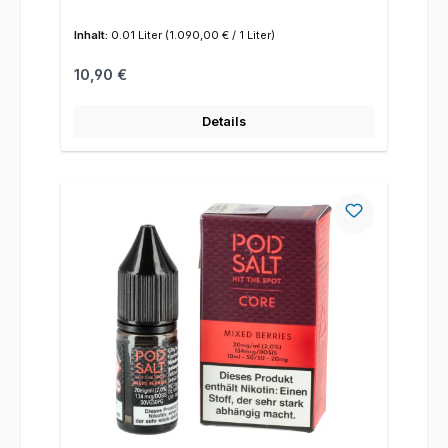
Inhalt:
0.01 Liter
(1.090,00 € / 1 Liter)
Regulärer Preis:
10,90 €
Details