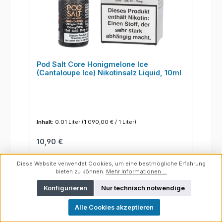
Pod Salt Core Honigmelone Ice
(Cantaloupe Ice) Nikotinsalz Liquid, 10ml
Inhalt:
0.01 Liter
(1.090,00 € / 1 Liter)
Regulärer Preis:
10,90 €
Diese Website verwendet Cookies, um eine bestmögliche Erfahrung
Details
bieten zu können.
Mehr Informationen ...
Konfigurieren
Nur technisch notwendige
Alle Cookies akzeptieren