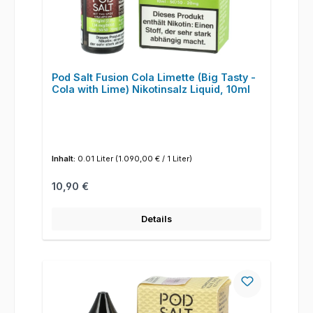
Pod Salt Fusion Cola Limette (Big Tasty -
Cola with Lime) Nikotinsalz Liquid, 10ml
Inhalt:
0.01 Liter
(1.090,00 € / 1 Liter)
Regulärer Preis:
10,90 €
Details