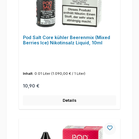
Pod Salt Core kühler Beerenmix (Mixed
Berries Ice) Nikotinsalz Liquid, 10ml
Inhalt:
0.01 Liter
(1.090,00 € / 1 Liter)
Regulärer Preis:
10,90 €
Details