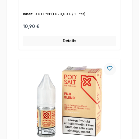
Inhalt:
0.01 Liter
(1.090,00 € / 1 Liter)
Regulärer Preis:
10,90 €
Details