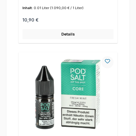
Inhalt:
0.01 Liter
(1.090,00 € / 1 Liter)
Regulärer Preis:
10,90 €
Details