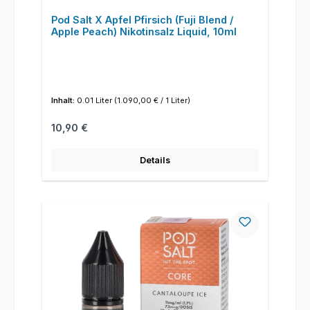
Pod Salt X Apfel Pfirsich (Fuji Blend /
Apple Peach) Nikotinsalz Liquid, 10ml
Inhalt:
0.01 Liter
(1.090,00 € / 1 Liter)
Regulärer Preis:
10,90 €
Details