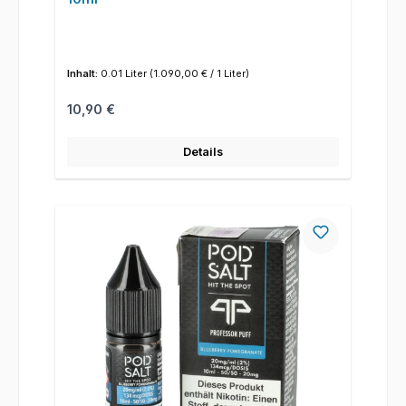
Inhalt:
0.01 Liter
(1.090,00 € / 1 Liter)
Regulärer Preis:
10,90 €
Details