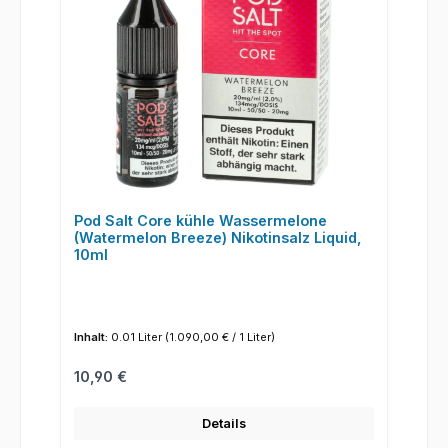
Pod Salt Core kühle Wassermelone
(Watermelon Breeze) Nikotinsalz Liquid,
10ml
Inhalt:
0.01 Liter
(1.090,00 € / 1 Liter)
Regulärer Preis:
10,90 €
Details