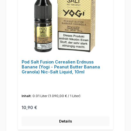
Pod Salt Fusion Cerealien Erdnuss
Banane (Yogi - Peanut Butter Banana
Granola) Nic-Salt Liquid, 10ml
Inhalt:
0.01 Liter
(1.090,00 € / 1 Liter)
Regulärer Preis:
10,90 €
Details