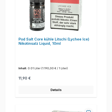
Pod Salt Core kühle Litschi (Lychee Ice)
Nikotinsalz Liquid, 10ml
Inhalt:
0.01 Liter
(1.190,00 € / 1 Liter)
Regulärer Preis:
11,90 €
Details