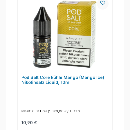
Pod Salt Core kühle Mango (Mango Ice)
Nikotinsalz Liquid, 10ml
Inhalt:
0.01 Liter
(1.090,00 € / 1 Liter)
Regulärer Preis:
10,90 €