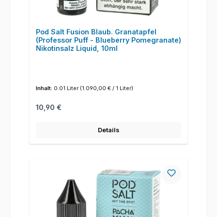
Pod Salt Fusion Blaub. Granatapfel
(Professor Puff - Blueberry Pomegranate)
Nikotinsalz Liquid, 10ml
Inhalt:
0.01 Liter
(1.090,00 € / 1 Liter)
Regulärer Preis:
10,90 €
Details