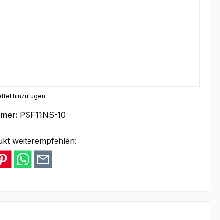
ttel hinzufügen
mmer:
PSF11NS-10
ukt weiterempfehlen: