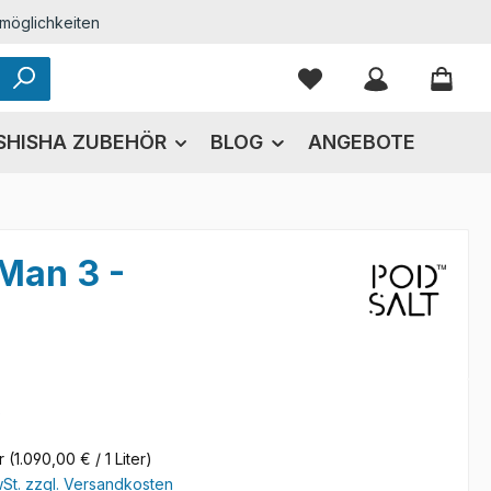
möglichkeiten
Du hast 0 Produkte
SHISHA ZUBEHÖR
BLOG
ANGEBOTE
Man 3 -
eis:
€
er
(1.090,00 € / 1 Liter)
wSt. zzgl. Versandkosten