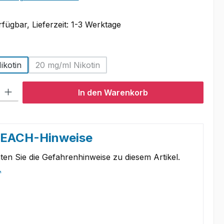
fügbar, Lieferzeit: 1-3 Werktage
swählen
ikotin
20 mg/ml Nikotin
(Diese Option ist zurzeit nicht verfügbar.)
l: Gib den gewünschten Wert ein oder benutze die Schaltflächen um
In den Warenkorb
REACH-Hinweise
ten Sie die Gefahrenhinweise zu diesem Artikel.
.