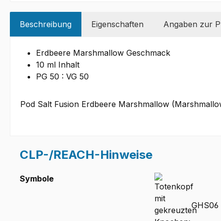
Beschreibung
Eigenschaften
Angaben zur Pr
Erdbeere Marshmallow Geschmack
10 ml Inhalt
PG 50 : VG 50
Pod Salt Fusion Erdbeere Marshmallow (Marshmallow M
CLP-/REACH-Hinweise
Symbole
GHS06 -