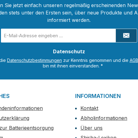
 Sie jetzt einfach unseren regelmäßig erscheinenden New
den stets unter den Ersten sein, über neue Produkte und 
informiert werden.
E-
Mail-
Adresse
Datenschutz
*
 die
Datenschutzbestimmungen
zur Kenntnis genommen und die
AG
bin mit ihnen einverstanden.
*
HES
INFORMATIONEN
ndeninformationen
Kontakt
utzerklärung
Abholinformationen
zur Batterieentsorgung
Über uns
um
Shisha-Lexikon