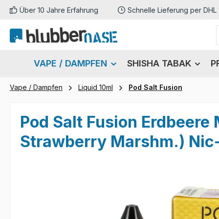
Über 10 Jahre Erfahrung
Schnelle Lieferung per DHL
m Hauptinhalt springen
Zur Suche springen
Zur Hauptnavigation springen
VAPE / DAMPFEN
SHISHA TABAK
P
Vape / Dampfen
Liquid 10ml
Pod Salt Fusion
Pod Salt Fusion Erdbeer
Strawberry Marshm.) Nic-
Bildergalerie überspringen