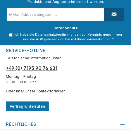
Produkte und Angebote informiert werden.
E-
Mail-
Adresse
*
Datenschutz
Ich habe die
Datenschutzbestimmungen
zur Kenntnis genommen
und die
AGB
gelesen und bin mit ihnen einverstanden.
*
SERVICE-HOTLINE
Telefonische Information unter:
+49 (0) 7195 90 76 631
Montag - Freitag
10.00 - 18.00 Uhr
Oder über unser
Kontaktformular
.
Vertrag widerrufen
RECHTLICHES