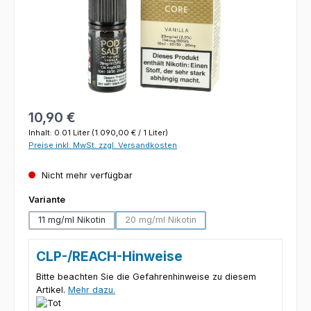
Regulärer Preis:
10,90 €
Inhalt:
0.01 Liter
(1.090,00 € / 1 Liter)
Preise inkl. MwSt. zzgl. Versandkosten
Nicht mehr verfügbar
auswählen
Variante
11 mg/ml Nikotin
20 mg/ml Nikotin
(Diese Option ist zurzeit nicht verfügbar
CLP-/REACH-Hinweise
Bitte beachten Sie die Gefahrenhinweise zu diesem
Artikel.
Mehr dazu.