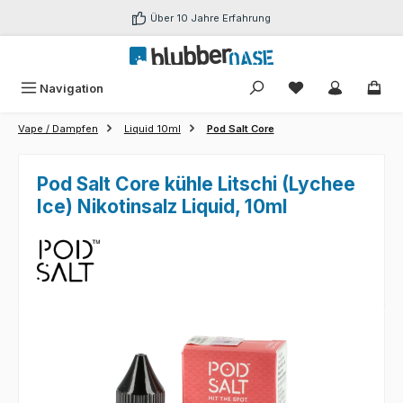
Zum Hauptinhalt springen
Über 10 Jahre Erfahrung
Du hast 0 Produk
Navigation
Vape / Dampfen
Liquid 10ml
Pod Salt Core
Pod Salt Core kühle Litschi (Lychee
Ice) Nikotinsalz Liquid, 10ml
Bildergalerie überspringen