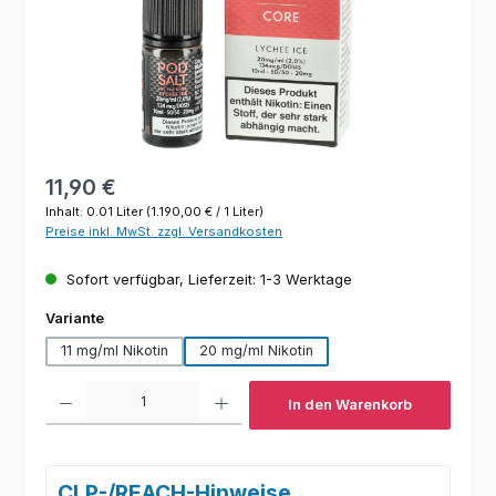
Regulärer Preis:
11,90 €
Inhalt:
0.01 Liter
(1.190,00 € / 1 Liter)
Preise inkl. MwSt. zzgl. Versandkosten
Sofort verfügbar, Lieferzeit: 1-3 Werktage
auswählen
Variante
11 mg/ml Nikotin
20 mg/ml Nikotin
Produkt Anzahl: Gib den gewünschten Wert ein oder benutze die Schaltfl
In den Warenkorb
CLP-/REACH-Hinweise