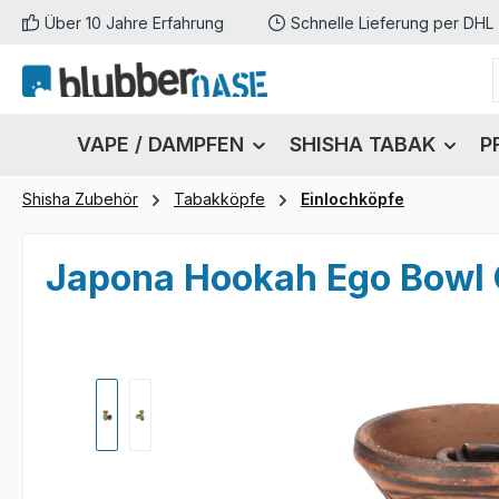
Über 10 Jahre Erfahrung
Schnelle Lieferung per DHL
m Hauptinhalt springen
Zur Suche springen
Zur Hauptnavigation springen
VAPE / DAMPFEN
SHISHA TABAK
P
Shisha Zubehör
Tabakköpfe
Einlochköpfe
Japona Hookah Ego Bowl 
Bildergalerie überspringen