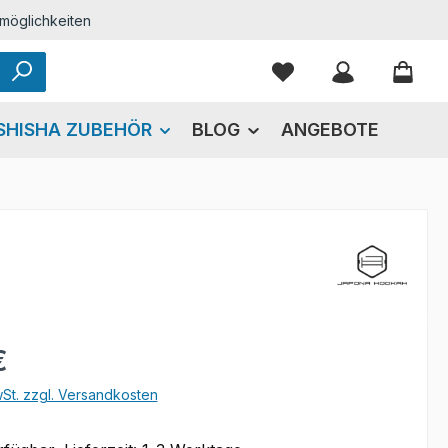
möglichkeiten
Du hast 0 Produkte
SHISHA ZUBEHÖR
BLOG
ANGEBOTE
eis:
€
wSt. zzgl. Versandkosten