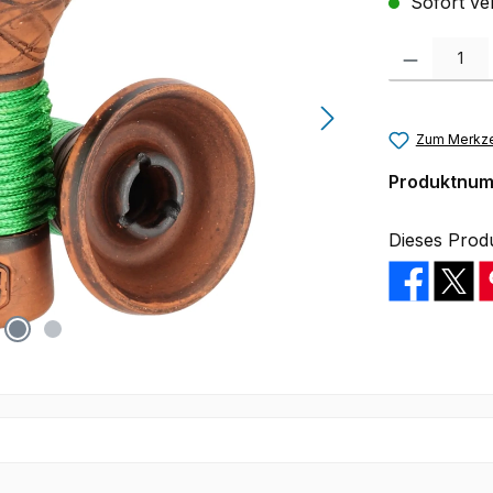
Sofort ver
Produkt Anzah
Zum Merkze
Produktnu
Dieses Prod