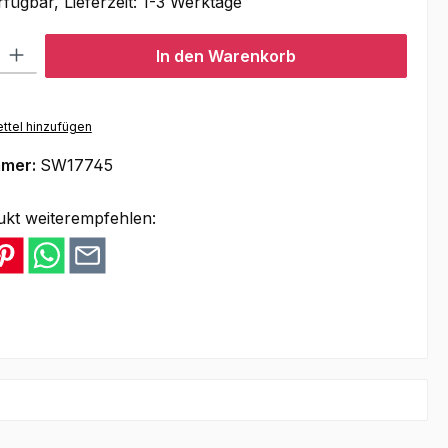
fügbar, Lieferzeit: 1-3 Werktage
l: Gib den gewünschten Wert ein oder benutze die Schaltflächen um
In den Warenkorb
ttel hinzufügen
mmer:
SW17745
ukt weiterempfehlen: