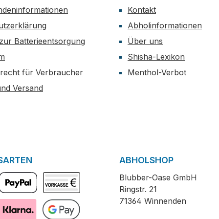
ndeninformationen
Kontakt
utzerklärung
Abholinformationen
zur Batterieentsorgung
Über uns
um
Shisha-Lexikon
recht für Verbraucher
Menthol-Verbot
und Versand
SARTEN
ABHOLSHOP
Blubber-Oase GmbH
Ringstr. 21
PayPal
Vorkasse
71364 Winnenden