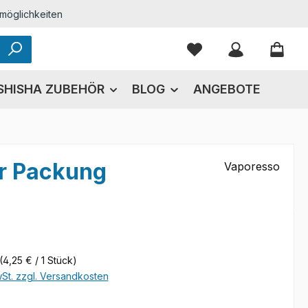
möglichkeiten
Du hast 0 Produkte
SHISHA ZUBEHÖR
BLOG
ANGEBOTE
er Packung
Vaporesso
eis:
(4,25 € / 1 Stück)
wSt. zzgl. Versandkosten