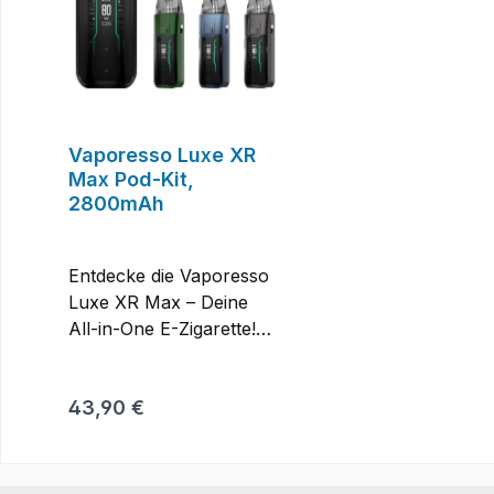
Vaporesso Luxe XR
Max Pod-Kit,
2800mAh
Entdecke die Vaporesso
Luxe XR Max – Deine
All-in-One E-Zigarette!
Die Vaporesso Luxe XR
Max ist ein
Regulärer Preis:
43,90 €
leistungsstarkes Pod-Kit
mit sattem 2800 mAh
Akku und großzügigem
5 ml Tankvolumen. Dank