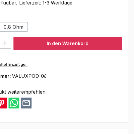
fügbar, Lieferzeit: 1-3 Werktage
swählen
0,8 Ohm
l: Gib den gewünschten Wert ein oder benutze die Schaltflächen um
In den Warenkorb
ttel hinzufügen
mmer:
VALUXPOD-06
ukt weiterempfehlen: