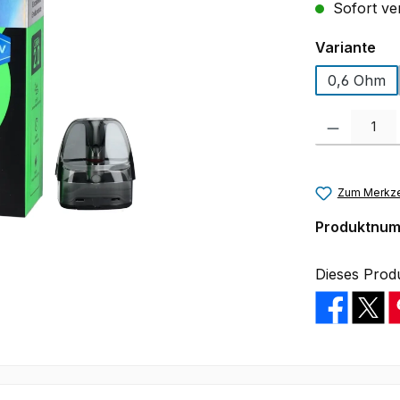
Sofort ver
au
Variante
0,6 Ohm
Produkt Anzah
Zum Merkze
Produktnu
Dieses Prod