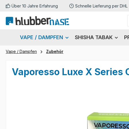
Über 10 Jahre Erfahrung
Schnelle Lieferung per DHL
m Hauptinhalt springen
Zur Suche springen
Zur Hauptnavigation springen
VAPE / DAMPFEN
SHISHA TABAK
P
Vape / Dampfen
Zubehör
Vaporesso Luxe X Series 
Bildergalerie überspringen