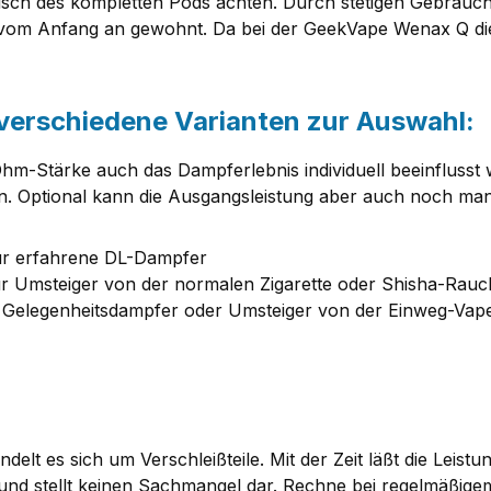
ausch des kompletten Pods achten. Durch stetigen Gebrauc
 vom Anfang an gewohnt. Da bei der GeekVape Wenax Q die
verschiedene Varianten zur Auswahl:
hm-Stärke auch das Dampferlebnis individuell beeinfluss
ein. Optional kann die Ausgangsleistung aber auch noch ma
für erfahrene DL-Dampfer
für Umsteiger von der normalen Zigarette oder Shisha-Rauc
ür Gelegenheitsdampfer oder Umsteiger von der Einweg-Va
delt es sich um Verschleißteile. Mit der Zeit läßt die Lei
 und stellt keinen Sachmangel dar. Rechne bei regelmäßigem 