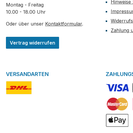
Hinweise 
Montag - Freitag
starker Akku mit
Technische Date
Impress
10.00 - 18.00 Uhr
1350mAh Zugautomatik
starker Akku mit
für MTL & RDL-Dampfen
1250mAh0,85" F
Widerrufs
Oder über unser
Kontaktformular
.
Automatische
Display Zugautom
Zahlung 
Leistungsanpassung
MTL & RDL-Dam
Ausgangsleistung bis 30
Automatische
Vertrag widerrufen
Watt Airflow Control
Leistungsanpass
Liquid-Kapazität: 3
Ausgangsleistung
Milliliter Side-Filling-
Watt Airflow Con
System Aufladbar per
Liquid-Kapazität:
VERSANDARTEN
ZAHLUNG
USB-Typ C (5V/1A)
Milliliter Side-Fill
Design & Bedienung Die
System Aufladba
Sonder Q bleibt ihrem
USB-Typ C (5V/
DHL-Logo
VISA Logo
Namen treu – schlicht,
Design & Bedien
aber besonders. Ein
Einstellungen d
integrierter RGB-LED-
Q2 können sehr 
Kreditkarte
Indikator informiert dich
über nur einen 
über den Akkustand und
geändert werden
ApplePay