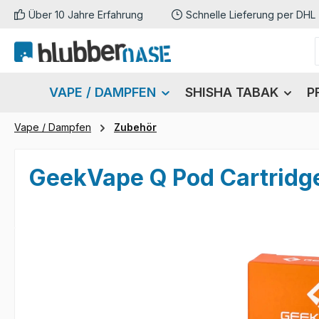
Über 10 Jahre Erfahrung
Schnelle Lieferung per DHL
m Hauptinhalt springen
Zur Suche springen
Zur Hauptnavigation springen
VAPE / DAMPFEN
SHISHA TABAK
P
Vape / Dampfen
Zubehör
GeekVape Q Pod Cartridg
Bildergalerie überspringen