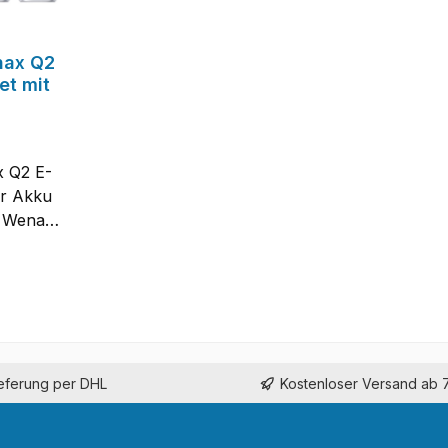
nax Q2
et mit
 Q2 E-
er Akku
e Wenax
t der
r Sonder
in
" Farb-
 über die
ieferung per DHL
Kostenloser Versand ab 
-Zahl
nd
ine