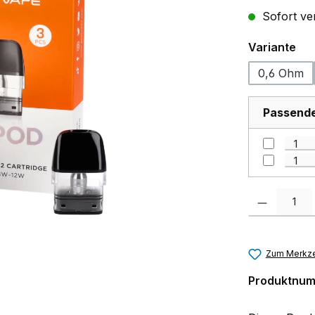
Sofort ver
au
Variante
0,6 Ohm
Passendes
Produkt Anzah
Zum Merkze
Produktnu