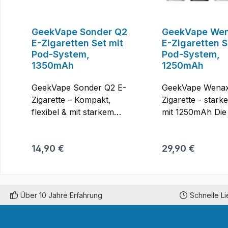
GeekVape Sonder Q2
GeekVape We
E-Zigaretten Set mit
E-Zigaretten S
Pod-System,
Pod-System,
1350mAh
1250mAh
GeekVape Sonder Q2 E-
GeekVape Wenax
Zigarette – Kompakt,
Zigarette - stark
flexibel & mit starkem
mit 1250mAh Di
Akku Mit der Sonder Q
Q2 E-Zigarette is
E-Zigarette bringt
große Bruder de
Regulärer Preis:
Regulärer Preis:
14,90 €
29,90 €
GeekVape ein kompaktes
Q2, und verfügt
Pod-System auf den
zusätzlich über e
Markt, das Einsteiger und
integriertes 0,85
Umsteiger genauso
Display, welches
Über 10 Jahre Erfahrung
Schnelle L
überzeugt wie erfahrene
eingestellte Watt
Dampfer, die ein
und den Ladesta
unkompliziertes
informiert. Wer e