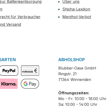
zur Batterieentsorgung
Über uns
n:
um
Shisha-Lexikon
arb-
recht für Verbraucher
Menthol-Verbot
atik für
und Versand
pfen
ung
 bis 30
trol
 3
SARTEN
ABHOLSHOP
ing-
r per
Blubber-Oase GmbH
1A)
Ringstr. 21
PayPal
Vorkasse
ung Die
71364 Winnenden
er Wenax
einfach
Pay with Klarna
GooglePay
Öffnungszeiten:
Knopf
Mo - Fr: 10:00 - 18:00 Uhr
. 5
Sa: 10:00 - 14:00 Uhr