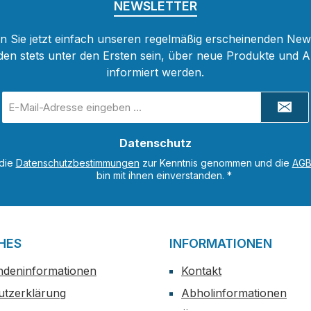
NEWSLETTER
r
enende
 Sie jetzt einfach unseren regelmäßig erscheinenden New
r den ist
den stets unter den Ersten sein, über neue Produkte und 
igarette
informiert werden.
Der
mit 1.250
E-
Mail-
Adresse
n und
Datenschutz
*
Watt
 die
Datenschutzbestimmungen
zur Kenntnis genommen und die
AG
ers
bin mit ihnen einverstanden.
*
enü hat
Tasten
att einer
die
HES
INFORMATIONEN
ne
ndeninformationen
Kontakt
infach
iehen
utzerklärung
Abholinformationen