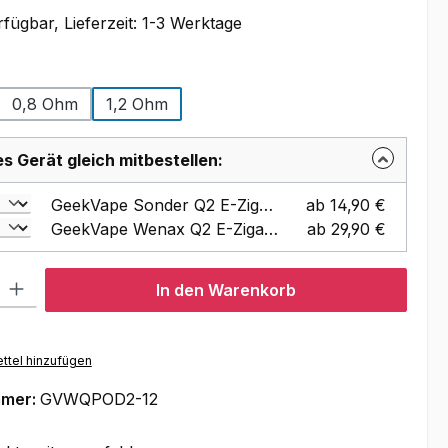
fügbar, Lieferzeit: 1-3 Werktage
swählen
0,8 Ohm
1,2 Ohm
 Gerät gleich mitbestellen:
GeekVape Sonder Q2 E-Zigaretten Set mit Pod-System, 1350mAh
ab 14,90 €
GeekVape Wenax Q2 E-Zigaretten Set mit Pod-System, 1250mAh
ab 29,90 €
l: Gib den gewünschten Wert ein oder benutze die Schaltflächen um
In den Warenkorb
ttel hinzufügen
mmer:
GVWQPOD2-12