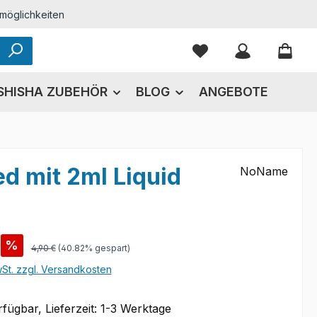
möglichkeiten
Du hast 0 Produkte
SHISHA ZUBEHÖR
BLOG
ANGEBOTE
ed mit 2ml Liquid
NoName
s:
%
Regulärer Preis:
4,90 €
(40.82% gespart)
wSt. zzgl. Versandkosten
fügbar, Lieferzeit: 1-3 Werktage