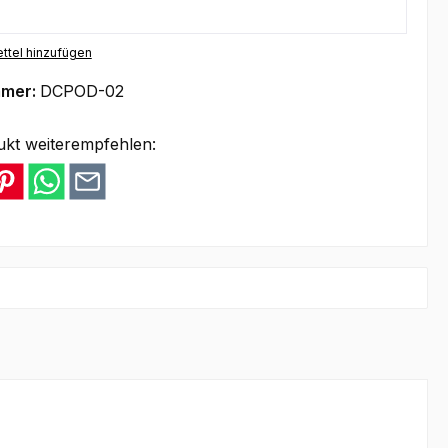
ttel hinzufügen
mmer:
DCPOD-02
ukt weiterempfehlen: