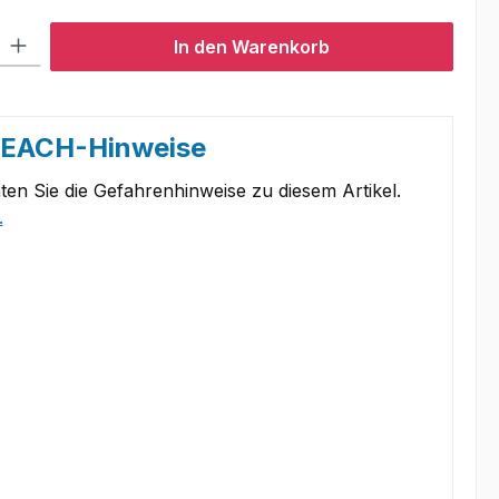
l: Gib den gewünschten Wert ein oder benutze die Schaltflächen um
In den Warenkorb
REACH-Hinweise
ten Sie die Gefahrenhinweise zu diesem Artikel.
.