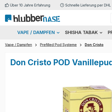
Über 10 Jahre Erfahrung
Schnelle Lieferung per DHL
m Hauptinhalt springen
Zur Suche springen
Zur Hauptnavigation springen
VAPE / DAMPFEN
SHISHA TABAK
P
Vape / Dampfen
Prefilled Pod Systeme
Don Cristo
Don Cristo POD Vanillepud
Bildergalerie überspringen