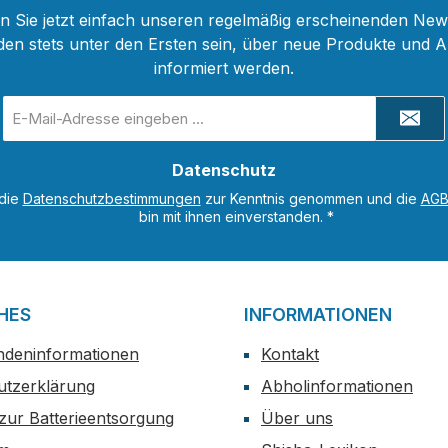
 Sie jetzt einfach unseren regelmäßig erscheinenden New
den stets unter den Ersten sein, über neue Produkte und 
informiert werden.
E-
Mail-
Adresse
Datenschutz
*
 die
Datenschutzbestimmungen
zur Kenntnis genommen und die
AG
bin mit ihnen einverstanden.
*
HES
INFORMATIONEN
ndeninformationen
Kontakt
utzerklärung
Abholinformationen
zur Batterieentsorgung
Über uns