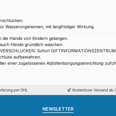
erschlucken.
ür Wasserorganismen, mit langfristiger Wirkung.
in die Hände von Kindern gelangen.
rauch
Hände
gründlich waschen.
EI VERSCHLUCKEN: Sofort GIFTINFORMATIONSZENTRUM/A
chluss aufbewahren.
lter
einer zugelassenen Abfallentsorgungseinrichtung
zufüh
ieferung per DHL
Kostenloser Versand ab 
NEWSLETTER