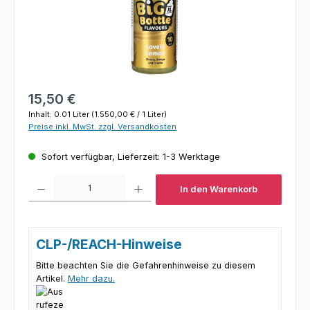
Regulärer Preis:
15,50 €
Inhalt:
0.01 Liter
(1.550,00 € / 1 Liter)
Preise inkl. MwSt. zzgl. Versandkosten
Sofort verfügbar, Lieferzeit: 1-3 Werktage
Produkt Anzahl: Gib den gewünschten Wert ein oder benutze die Schaltfl
In den Warenkorb
CLP-/REACH-Hinweise
Bitte beachten Sie die Gefahrenhinweise zu diesem
Artikel.
Mehr dazu.