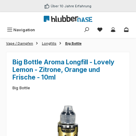
Zum Hauptinhalt springen
Über 10 Jahre Erfahrung
Du hast 0 Produk
Navigation
Vape / Dampfen
Longfills
Big Bottle
Big Bottle Aroma Longfill - Lovely
Lemon - Zitrone, Orange und
Frische - 10ml
Big Bottle
Bildergalerie überspringen