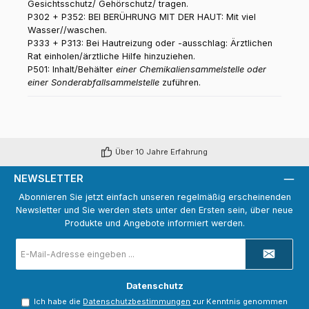
Gesichtsschutz/ Gehörschutz/ tragen.
P302 + P352: BEI BERÜHRUNG MIT DER HAUT: Mit viel
Wasser//waschen.
P333 + P313: Bei Hautreizung oder -ausschlag: Ärztlichen
Rat einholen/ärztliche Hilfe hinzuziehen.
P501: Inhalt/Behälter
einer Chemikaliensammelstelle oder
einer Sonderabfallsammelstelle
zuführen.
Über 10 Jahre Erfahrung
NEWSLETTER
Abonnieren Sie jetzt einfach unseren regelmäßig erscheinenden
Newsletter und Sie werden stets unter den Ersten sein, über neue
Produkte und Angebote informiert werden.
E-
Mail-
Adresse
*
Datenschutz
Ich habe die
Datenschutzbestimmungen
zur Kenntnis genommen