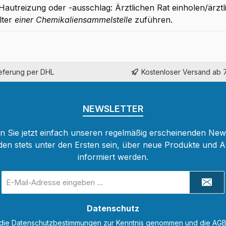
Hautreizung oder -ausschlag: Ärztlichen Rat einholen/ärztl
lter
einer Chemikaliensammelstelle
zuführen.
ieferung per DHL
Kostenloser Versand ab 
NEWSLETTER
 Sie jetzt einfach unseren regelmäßig erscheinenden New
den stets unter den Ersten sein, über neue Produkte und 
informiert werden.
E-
Mail-
Adresse
Datenschutz
*
 die
Datenschutzbestimmungen
zur Kenntnis genommen und die
AG