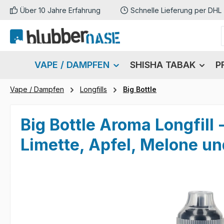
Über 10 Jahre Erfahrung
Schnelle Lieferung per DHL
m Hauptinhalt springen
Zur Suche springen
Zur Hauptnavigation springen
VAPE / DAMPFEN
SHISHA TABAK
P
Vape / Dampfen
Longfills
Big Bottle
Big Bottle Aroma Longfill 
Limette, Apfel, Melone un
Bildergalerie überspringen