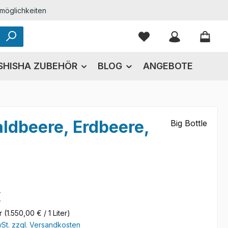
möglichkeiten
Du hast 0 Produkte
SHISHA ZUBEHÖR
BLOG
ANGEBOTE
aldbeere, Erdbeere,
Big Bottle
eis:
€
er
(1.550,00 € / 1 Liter)
wSt. zzgl. Versandkosten