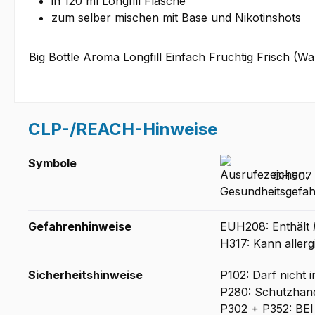
in 120 ml Longfill Flasche
zum selber mischen mit Base und Nikotinshots
Big Bottle Aroma Longfill Einfach Fruchtig Frisch (W
CLP-/REACH-Hinweise
Symbole
GHS07 -
Gefahrenhinweise
EUH208: Enthält
H317: Kann aller
Sicherheitshinweise
P102: Darf nicht 
P280: Schutzhand
P302 + P352: BE