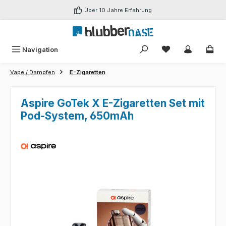
Zum Hauptinhalt springen
Über 10 Jahre Erfahrung
Du hast 0 Produk
Navigation
Vape / Dampfen
E-Zigaretten
Aspire GoTek X E-Zigaretten Set mit
Pod-System, 650mAh
Bildergalerie überspringen