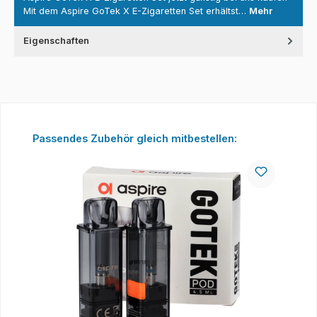
Mit dem Aspire GoTek X E-Zigaretten Set erhältst…
Mehr
Eigenschaften
Produktgalerie überspringen
Passendes Zubehör gleich mitbestellen: