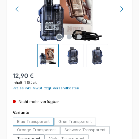
Regulärer Preis:
12,90 €
Inhalt:
1 Stück
Preise inkl. MwSt. zzgl. Versandkosten
Nicht mehr verfügbar
auswählen
Variante
Blau Transparent
Grün Transparent
(Diese Option ist zurzeit nicht verfügbar.)
(Diese Option ist zurzeit nicht verfügb
Orange Transparent
Schwarz Transparent
(Diese Option ist zurzeit nicht verfügbar.)
(Diese Option ist zurzeit nicht v
Transparent
Violet Transparent