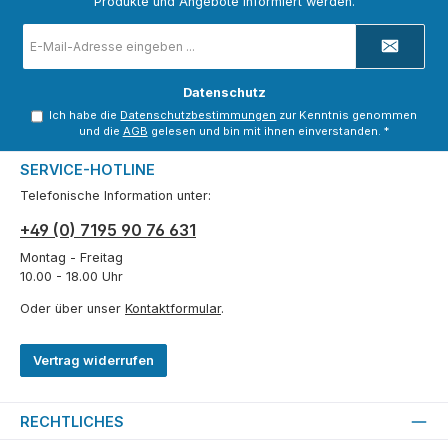
Produkte und Angebote informiert werden.
E-
Mail-
Adresse
*
Datenschutz
Ich habe die
Datenschutzbestimmungen
zur Kenntnis genommen
und die
AGB
gelesen und bin mit ihnen einverstanden.
*
SERVICE-HOTLINE
Telefonische Information unter:
+49 (0) 7195 90 76 631
Montag - Freitag
10.00 - 18.00 Uhr
Oder über unser
Kontaktformular
.
Vertrag widerrufen
RECHTLICHES