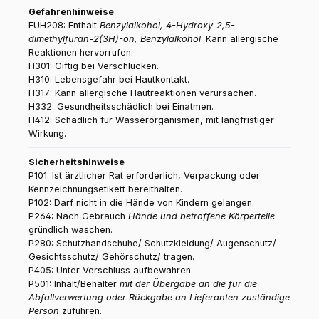
Gefahrenhinweise
EUH208: Enthält
Benzylalkohol, 4-Hydroxy-2,5-
dimethylfuran-2(3H)-on, Benzylalkohol
. Kann allergische
Reaktionen hervorrufen.
H301: Giftig bei Verschlucken.
H310: Lebensgefahr bei Hautkontakt.
H317: Kann allergische Hautreaktionen verursachen.
H332: Gesundheitsschädlich bei Einatmen.
H412: Schädlich für Wasserorganismen, mit langfristiger
Wirkung.
Sicherheitshinweise
P101: Ist ärztlicher Rat erforderlich, Verpackung oder
Kennzeichnungsetikett bereithalten.
P102: Darf nicht in die Hände von Kindern gelangen.
P264: Nach Gebrauch
Hände und betroffene Körperteile
gründlich waschen.
P280: Schutzhandschuhe/ Schutzkleidung/ Augenschutz/
Gesichtsschutz/ Gehörschutz/ tragen.
P405: Unter Verschluss aufbewahren.
P501: Inhalt/Behälter
mit der Übergabe an die für die
Abfallverwertung oder Rückgabe an Lieferanten zuständige
Person
zuführen.