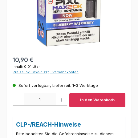
Regulärer Preis:
10,90 €
Inhalt:
0.01 Liter
Preise inkl. MwSt. zzgl. Versandkosten
Sofort verfügbar, Lieferzeit: 1-3 Werktage
Produkt Anzahl: Gib den gewünschten Wert ein oder benutze die Schaltfl
In den Warenkorb
CLP-/REACH-Hinweise
Bitte beachten Sie die Gefahrenhinweise zu diesem