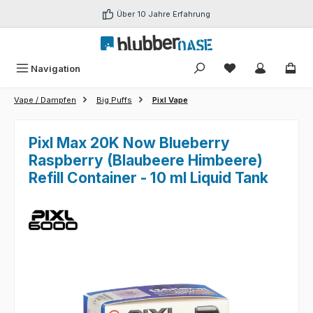
Zum Hauptinhalt springen
Über 10 Jahre Erfahrung
Du hast 0 Produk
Navigation
Vape / Dampfen
Big Puffs
Pixl Vape
Pixl Max 20K Now Blueberry
Raspberry (Blaubeere Himbeere)
Refill Container - 10 ml Liquid Tank
Bildergalerie überspringen