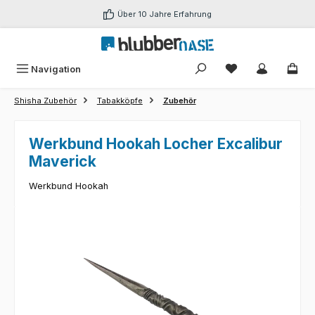
Zum Hauptinhalt springen
Über 10 Jahre Erfahrung
Du hast 0 Produk
Navigation
Shisha Zubehör
Tabakköpfe
Zubehör
Werkbund Hookah Locher Excalibur
Maverick
Werkbund Hookah
Bildergalerie überspringen