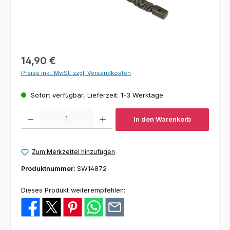
Regulärer Preis:
14,90 €
Preise inkl. MwSt. zzgl. Versandkosten
Sofort verfügbar, Lieferzeit: 1-3 Werktage
Produkt Anzahl: Gib den gewünschten Wert ein oder benutze die Schaltfl
In den Warenkorb
Zum Merkzettel hinzufügen
Produktnummer:
SW14872
Dieses Produkt weiterempfehlen: