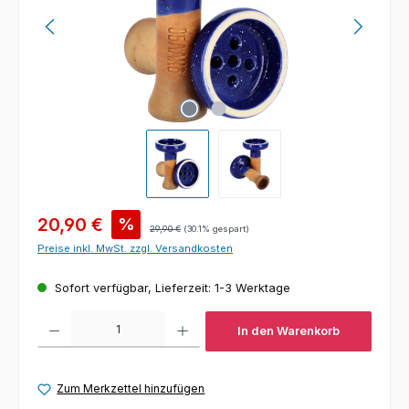
Verkaufspreis:
20,90 €
%
Regulärer Preis:
29,90 €
(30.1% gespart)
Preise inkl. MwSt. zzgl. Versandkosten
Sofort verfügbar, Lieferzeit: 1-3 Werktage
Produkt Anzahl: Gib den gewünschten Wert ein oder benutze die Schaltfl
In den Warenkorb
Zum Merkzettel hinzufügen