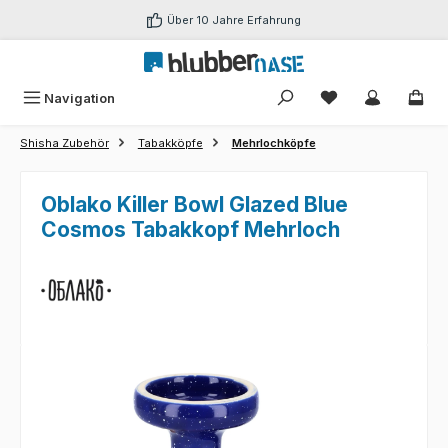
Zum Hauptinhalt springen
Über 10 Jahre Erfahrung
Du hast 0 Produk
Navigation
Shisha Zubehör
Tabakköpfe
Mehrlochköpfe
Oblako Killer Bowl Glazed Blue
Cosmos Tabakkopf Mehrloch
Bildergalerie überspringen