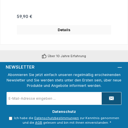
Regulärer Preis:
59,90 €
Details
Über 10 Jahre Erfahrung
NEWSLETTER
Abonnieren Sie jetzt einfach unseren regelmäßig erscheinenden
Newsletter und Sie werden stets unter den Ersten sein, über neue
Produkte und Angebote informiert werden.
E-
Mail-
Adresse
*
Datenschutz
Ich habe die
Datenschutzbestimmungen
zur Kenntnis genommen
und die
AGB
gelesen und bin mit ihnen einverstanden.
*