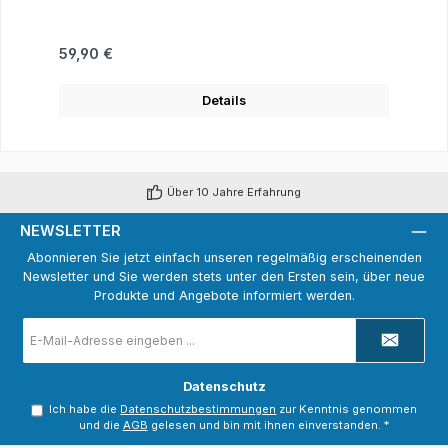
Regulärer Preis:
59,90 €
Details
Über 10 Jahre Erfahrung
NEWSLETTER
Abonnieren Sie jetzt einfach unseren regelmäßig erscheinenden
Newsletter und Sie werden stets unter den Ersten sein, über neue
Produkte und Angebote informiert werden.
E-
Mail-
Adresse
*
Datenschutz
Ich habe die
Datenschutzbestimmungen
zur Kenntnis genommen
und die
AGB
gelesen und bin mit ihnen einverstanden.
*