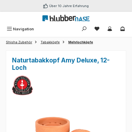
Zum Hauptinhalt springen
Über 10 Jahre Erfahrung
Du hast 0 Produk
Navigation
Shisha Zubehör
Tabakköpfe
Mehrlochköpfe
Naturtabakkopf Amy Deluxe, 12-
Loch
Bildergalerie überspringen