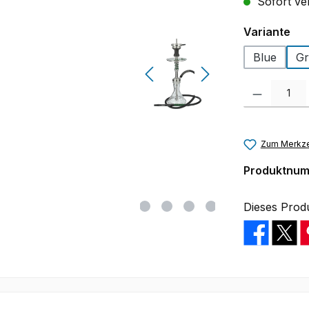
Sofort ver
au
Variante
Blue
Gr
Produkt Anzah
Zum Merkze
Produktnu
Dieses Prod