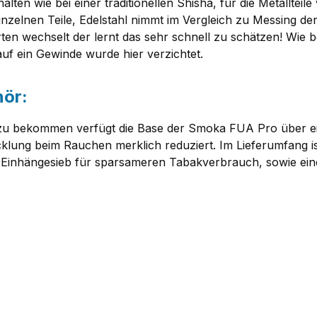
ten wie bei einer traditionellen Shisha, für die Metallteil
inzelnen Teile, Edelstahl nimmt im Vergleich zu Messing d
ten wechselt der lernt das sehr schnell zu schätzen! Wie b
auf ein Gewinde wurde hier verzichtet.
hör:
u bekommen verfügt die Base der Smoka FUA Pro über ei
cklung beim Rauchen merklich reduziert. Im Lieferumfang i
 Einhängesieb für sparsameren Tabakverbrauch, sowie ei