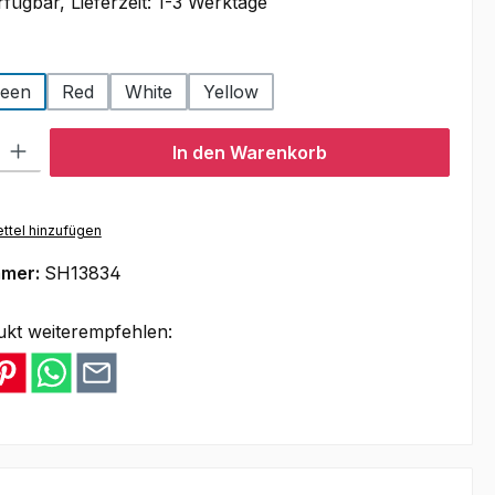
fügbar, Lieferzeit: 1-3 Werktage
swählen
een
Red
White
Yellow
l: Gib den gewünschten Wert ein oder benutze die Schaltflächen um
In den Warenkorb
ttel hinzufügen
mmer:
SH13834
ukt weiterempfehlen: