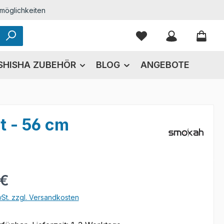
möglichkeiten
Du hast 0 Produkte
SHISHA ZUBEHÖR
BLOG
ANGEBOTE
t - 56 cm
eis:
 €
wSt. zzgl. Versandkosten