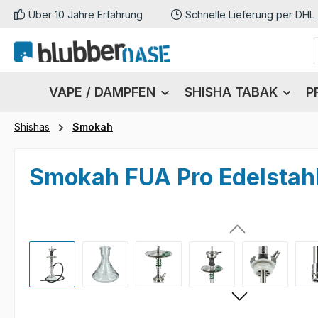
Über 10 Jahre Erfahrung
Schnelle Lieferung per DHL
m Hauptinhalt springen
Zur Suche springen
Zur Hauptnavigation springen
VAPE / DAMPFEN
SHISHA TABAK
P
Shishas
Smokah
Smokah FUA Pro Edelstahl
Bildergalerie überspringen