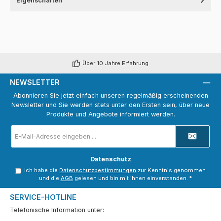
Eigenschaften
Über 10 Jahre Erfahrung
NEWSLETTER
Abonnieren Sie jetzt einfach unseren regelmäßig erscheinenden
Newsletter und Sie werden stets unter den Ersten sein, über neue
Produkte und Angebote informiert werden.
E-
Mail-
Adresse
*
Datenschutz
Ich habe die
Datenschutzbestimmungen
zur Kenntnis genommen
und die
AGB
gelesen und bin mit ihnen einverstanden.
*
SERVICE-HOTLINE
Telefonische Information unter: