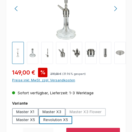
Verkaufspreis:
149,00 €
%
Regulärer Preis:
219,00 €
(31.96% gespart)
Preise inkl. MwSt. zzgl. Versandkosten
Sofort verfügbar, Lieferzeit: 1-3 Werktage
auswählen
Variante
Master X1
Master X3
Master X3 Flower
(Diese Option ist zurzeit nich
Master X5
Revolution X5
Produkt Anzahl: Gib den gewünschten Wert ein oder benutze die Schaltfl