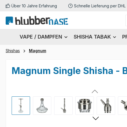
Über 10 Jahre Erfahrung
Schnelle Lieferung per DHL
m Hauptinhalt springen
Zur Suche springen
Zur Hauptnavigation springen
VAPE / DAMPFEN
SHISHA TABAK
P
Shishas
Magnum
Magnum Single Shisha - 
Bildergalerie überspringen