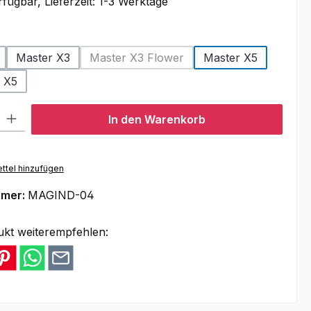
fügbar, Lieferzeit: 1-3 Werktage
swählen
Master X3
Master X3 Flower
Master X5
(Diese Option ist zurzeit nicht verfügba
n X5
l: Gib den gewünschten Wert ein oder benutze die Schaltflächen um
In den Warenkorb
ttel hinzufügen
mmer:
MAGIND-04
ukt weiterempfehlen: