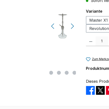
Sofort ver
au
Variante
Master X1
Revolutio
Produkt Anzah
Zum Merkze
Produktnu
Dieses Prod