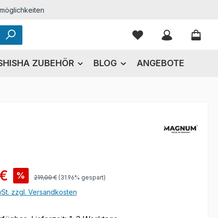
möglichkeiten
Du hast 0 Produkte
SHISHA ZUBEHÖR
BLOG
ANGEBOTE
s:
 €
%
Regulärer Preis:
219,00 €
(31.96% gespart)
wSt. zzgl. Versandkosten