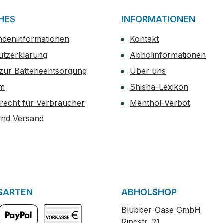
HES
INFORMATIONEN
ndeninformationen
Kontakt
utzerklärung
Abholinformationen
zur Batterieentsorgung
Über uns
um
Shisha-Lexikon
recht für Verbraucher
Menthol-Verbot
und Versand
SARTEN
ABHOLSHOP
Blubber-Oase GmbH
Ringstr. 21