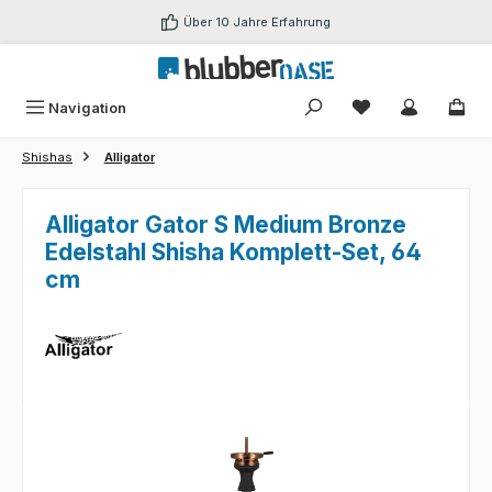
Zum Hauptinhalt springen
Über 10 Jahre Erfahrung
Du hast 0 Produk
Navigation
Shishas
Alligator
Alligator Gator S Medium Bronze
Edelstahl Shisha Komplett-Set, 64
cm
Bildergalerie überspringen