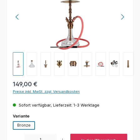
Regulärer Preis:
149,00 €
Preise inkl. MwSt. zzgl. Versandkosten
Sofort verfügbar, Lieferzeit: 1-3 Werktage
auswählen
Variante
Bronze
Produkt Anzahl: Gib den gewünschten Wert ein oder benutze die Schaltfl